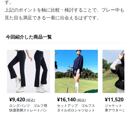
す。
上記のポイントを軸に比較・検討することで、プレー中も
見た目も満足できる一着に出会えるはずです。
今回紹介した商品一覧
¥
9,420
¥
16,140
¥
11,520
(税込)
(税込)
(税
ロングパンツ ゴルフ用
セットアップ ゴルフス
ジャケット ゴ
快適美脚ストレートパン
タイルポロシャツセット
寒アウタージャ
ツ
アップ