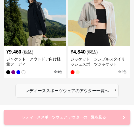
¥
9,460
¥
4,840
(税込)
(税込)
ジャケット アウトドア向け軽
ジャケット シンプルスタイリ
量フーディ
ッシュスポーツジャケット
全
4
色
全
2
色
›
レディーススポーツウェア
の
アウター
一覧へ
レディーススポーツウェア アウターの一覧を見る