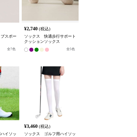
¥
2,740
(税込)
ィブスポー
ソックス 快適歩行サポート
クッションソックス
全
7
色
全
5
色
¥
3,460
(税込)
用ハイソッ
ソックス ゴルフ用ハイソッ