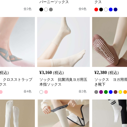
バーニーソックス
クス
全
2
色
全
6
色
¥
3,160
¥
2,380
(税込)
(税込)
(税込)
 クロスストラップ
ソックス 抗菌消臭ヨガ用五
ソックス ヨガ用
クス
本指ソックス
き靴下
全
4
色
全
2
色