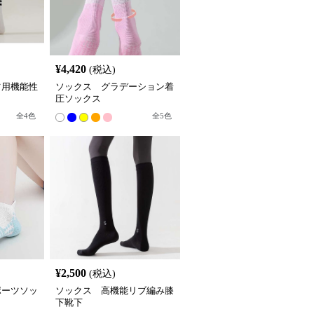
¥
4,420
(税込)
ツ用機能性
ソックス グラデーション着
圧ソックス
全
4
色
全
5
色
¥
2,500
(税込)
ポーツソッ
ソックス 高機能リブ編み膝
下靴下