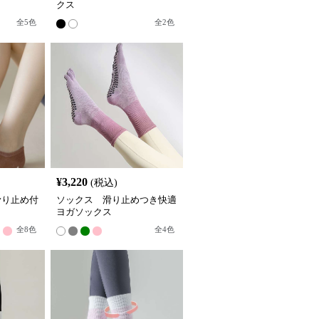
クス
全
5
色
全
2
色
¥
3,220
(税込)
滑り止め付
ソックス 滑り止めつき快適
ヨガソックス
全
8
色
全
4
色