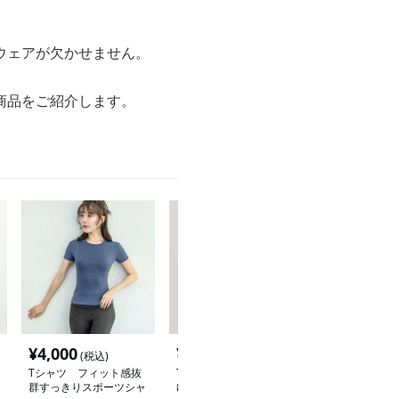
ウェアが欠かせません。
商品をご紹介します。
¥
4,000
¥
3,160
¥
9,880
(税込)
(税込)
(税込
Tシャツ フィット感抜
Tシャツ 快適スポーツ
ロングTシャツ
群すっきりスポーツシャ
ゆったりTシャツ
ト感抜群ロング