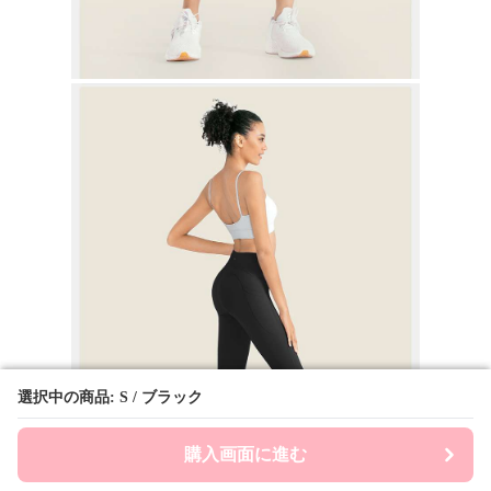
選択中の商品: S / ブラック
選択中の商品: S / ブラック
購入画面に進む
購入画面に進む