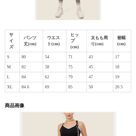
サ
ヒッ
パンツ
ウエス
太もも周
裾幅
イ
プ
丈(cm)
ト(cm)
り(cm)
(cm)
ズ
(cm)
S
80
54
71
43
17
M
82
58
75
45
18
L
84
62
79
47
19
XL
84.6
69
85
50
20.5
商品画像