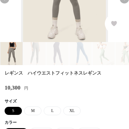
Previous slide
Nex
レギンス ハイウエストフィットネスレギンス
10,300
円
サイズ
S
M
L
XL
カラー