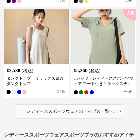
全
3
色
全
3
色
人気
¥
2,580
¥
5,260
(税込)
(税込)
タンクトップ リラックスヨガ
Tシャツ レディーススポーツウ
タンクトップ
ェア フード付きリラックスチュ
ニック
全
4
色
全
4
色
›
レディーススポーツウェア
の
トップス
一覧へ
レディーススポーツウェアスポーツブラのおすすめアイテ