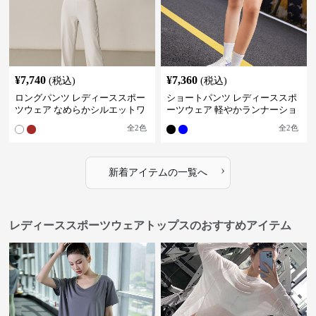
¥
7,740
¥
7,360
(税込)
(税込)
ロングパンツ レディーススポー
ショートパンツ レディーススポ
ツウェア なめらかシルエットワ
ーツウェア 軽やかランナーショ
イドパンツ
ートパンツ
全
2
色
全
2
色
›
新着アイテムの一覧へ
レディーススポーツウェアトップスのおすすめアイテム