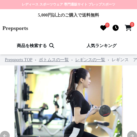
レディース スポーツウェア 専門通販サイト プレップスポーツ
5,000円以上のご購入で送料無料
0
0
Prepsports
商品を検索する
人気ランキング
Prepsports TOP
›
ボトムスの一覧
›
レギンスの一覧
›
レギンス 