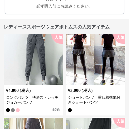
必ず購入前にお読みください。
レディーススポーツウェアボトムスの人気アイテム
人気
人気
¥
4,000
¥
3,000
(税込)
(税込)
ロングパンツ 快適ストレッチ
ショートパンツ 重ね着機能付
ジョガーパンツ
きショートパンツ
全
3
色
人気