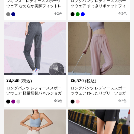
レギンス レディーススポーツ
ロングパンツ レディーススポー
ウェア なめらか美脚フィットレ
ツウェア すっきりポケットフィ
ギンス
ットパンツ
全
2
色
全
3
色
¥
4,840
¥
6,520
(税込)
(税込)
ロングパンツ レディーススポー
ロングパンツ レディーススポー
ツウェア 軽量切替パネルジョガ
ツウェア ゆったりプリーツヨガ
ーパンツ
パンツ
全
3
色
全
2
色