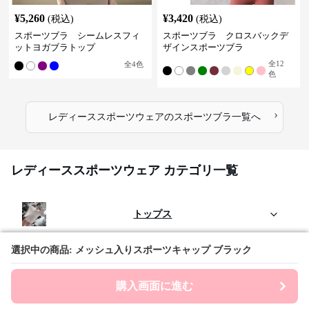
¥
5,260
¥
3,420
(税込)
(税込)
スポーツブラ シームレスフィ
スポーツブラ クロスバックデ
ットヨガブラトップ
ザインスポーツブラ
全
12
全
4
色
色
›
レディーススポーツウェア
の
スポーツブラ
一覧へ
レディーススポーツウェア カテゴリ一覧
トップス
選択中の商品: メッシュ入りスポーツキャップ ブラック
選択中の商品: メッシュ入りスポーツキャップ ブラック
ボトムス
購入画面に進む
購入画面に進む
セットアップ