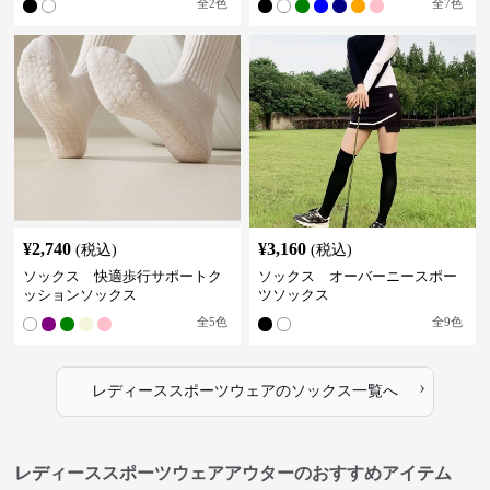
全
2
色
全
7
色
¥
2,740
¥
3,160
(税込)
(税込)
ソックス 快適歩行サポートク
ソックス オーバーニースポー
ッションソックス
ツソックス
全
5
色
全
9
色
›
レディーススポーツウェア
の
ソックス
一覧へ
レディーススポーツウェアアウターのおすすめアイテム