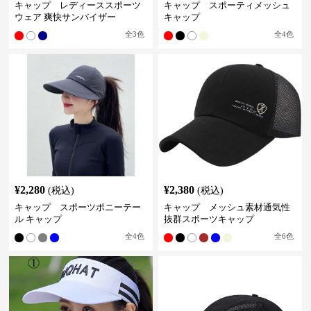
キャップ レディーススポーツ
キャップ スポーティメッシュ
ウェア 爽快サンバイザー
キャップ
全
3
色
全
4
色
¥
2,280
¥
2,380
(税込)
(税込)
キャップ スポーツポニーテー
キャップ メッシュ素材通気性
ル キャップ
抜群スポーツキャップ
全
4
色
全
6
色