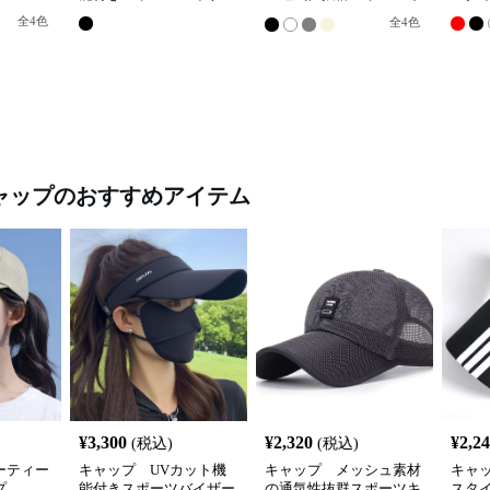
ャップ
全
4
色
全
4
色
ャップ
のおすすめアイテム
¥
3,300
¥
2,320
¥
2,2
(税込)
(税込)
ーティー
キャップ UVカット機
キャップ メッシュ素材
キャ
プ
能付きスポーツバイザー
の通気性抜群スポーツキ
スタ