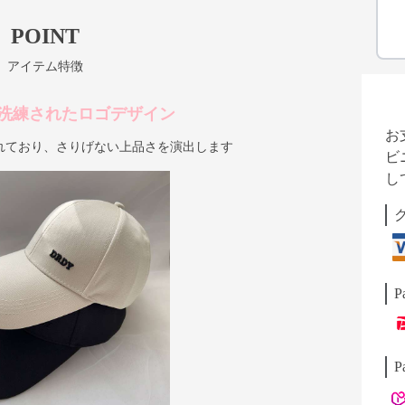
POINT
アイテム特徴
洗練されたロゴデザイン
お
れており、さりげない上品さを演出します
ビ
し
P
P