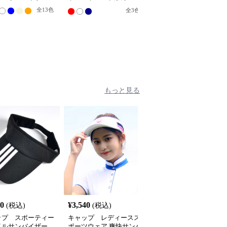
イザー
全
13
色
全
4
色
全
3
色
もっと見る
40
¥
3,540
¥
2,380
(税込)
(税込)
(税込)
ップ スポーティー
キャップ レディースス
キャップ スポーティメ
イルサンバイザー
ポーツウェア 爽快サンバ
ッシュキャップ