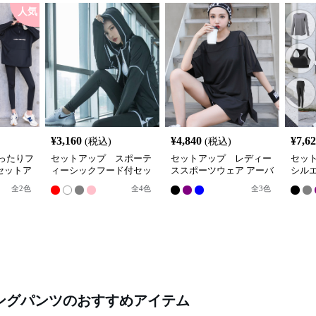
人気
¥
3,160
¥
4,840
¥
7,6
(税込)
(税込)
ったりフ
セットアップ スポーテ
セットアップ レディー
セッ
セットア
ィーシックフード付セッ
ススポーツウェア アーバ
シル
トアップ
ンアスリート スポーツセ
ア3点
全
2
色
全
4
色
全
3
色
ット
ングパンツ
のおすすめアイテム