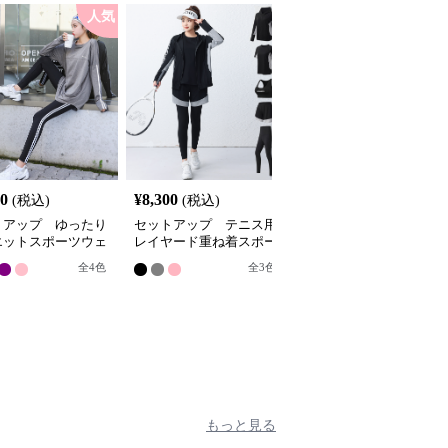
人気
人
20
¥
8,300
¥
7,540
(税込)
(税込)
(税込)
トアップ ゆったり
セットアップ テニス用
セットアップ スタイリ
エットスポーツウェ
レイヤード重ね着スポー
ッシュ切替デザインスポ
セット
ツウェア5点セット
ーツウェア上下セット
全
4
色
全
3
色
全
2
色
もっと見る