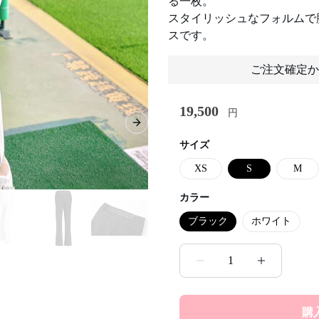
る一枚。
スタイリッシュなフォルムで
スです。
ご注文確定か
19,500
円
Next slide
サイズ
XS
S
M
カラー
ブラック
ホワイト
1
購