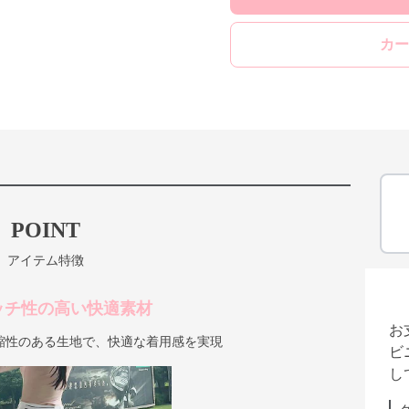
カー
POINT
アイテム特徴
ッチ性の高い快適素材
お
縮性のある生地で、快適な着用感を実現
ビ
し