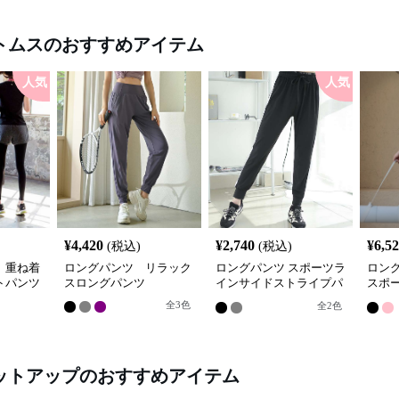
トムス
のおすすめアイテム
人気
人気
¥
4,420
¥
2,740
¥
6,5
(税込)
(税込)
 重ね着
ロングパンツ リラック
ロングパンツ スポーツラ
ロン
トパンツ
スロングパンツ
インサイドストライプパ
スポ
ンツ
プリ
全
3
色
全
2
色
ットアップ
のおすすめアイテム