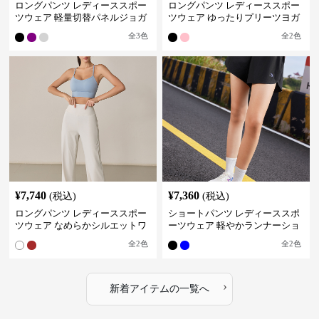
ロングパンツ レディーススポー
ロングパンツ レディーススポー
ツウェア 軽量切替パネルジョガ
ツウェア ゆったりプリーツヨガ
ーパンツ
パンツ
全
3
色
全
2
色
¥
7,740
¥
7,360
(税込)
(税込)
ロングパンツ レディーススポー
ショートパンツ レディーススポ
ツウェア なめらかシルエットワ
ーツウェア 軽やかランナーショ
イドパンツ
ートパンツ
全
2
色
全
2
色
›
新着アイテムの一覧へ