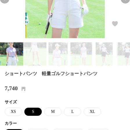
Previous slide
Nex
ショートパンツ 軽量ゴルフショートパンツ
7,740
円
サイズ
XS
S
M
L
XL
カラー