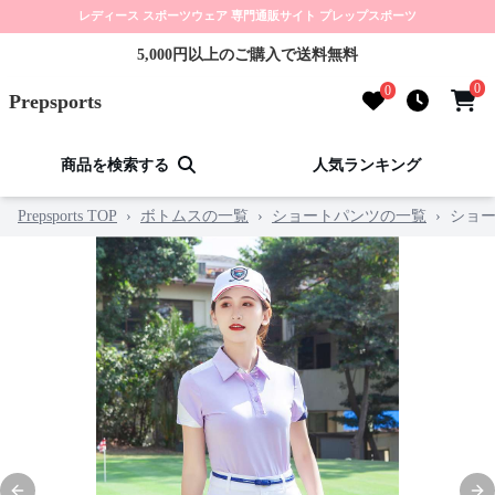
レディース スポーツウェア 専門通販サイト プレップスポーツ
5,000円以上のご購入で送料無料
0
0
Prepsports
商品を検索する
人気ランキング
Prepsports TOP
›
ボトムスの一覧
›
ショートパンツの一覧
›
ショ