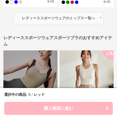
全
4
色
全
4
色
›
レディーススポーツウェア
の
トップス
一覧へ
レディーススポーツウェアスポーツブラのおすすめアイテ
ム
人気
選択中の商品: S / レッド
選択中の商品: S / レッド
¥
10,260
¥
5,680
(税込)
(税込)
スポーツブラ レディーススポ
購入画面に進む
購入画面に進む
スポーツブラ スタイリッシュ
ーツウェアフィット感抜群立体
クロスデザインスポーツブラ
裁断スポーツブラトップ