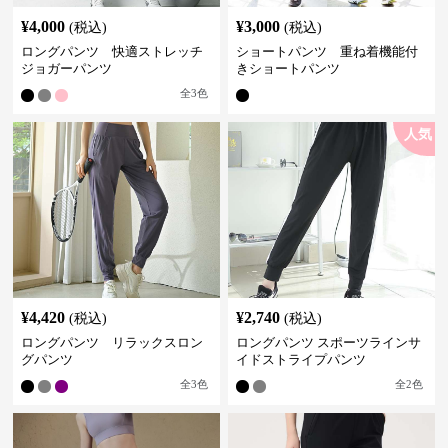
¥
4,000
¥
3,000
(税込)
(税込)
ロングパンツ 快適ストレッチ
ショートパンツ 重ね着機能付
ジョガーパンツ
きショートパンツ
全
3
色
人気
¥
4,420
¥
2,740
(税込)
(税込)
ロングパンツ リラックスロン
ロングパンツ スポーツラインサ
グパンツ
イドストライプパンツ
全
3
色
全
2
色