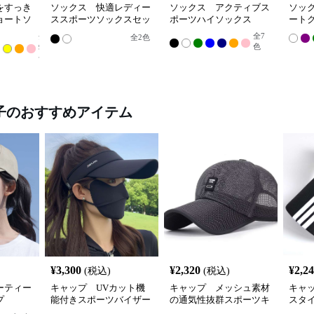
をすっき
ソックス 快適レディー
ソックス アクティブス
ソッ
ョートソ
ススポーツソックスセッ
ポーツハイソックス
ート
ト
全
7
全
全
2
色
色
9
色
子
のおすすめアイテム
¥
3,300
¥
2,320
¥
2,2
(税込)
(税込)
ーティー
キャップ UVカット機
キャップ メッシュ素材
キャ
プ
能付きスポーツバイザー
の通気性抜群スポーツキ
スタ
ャップ