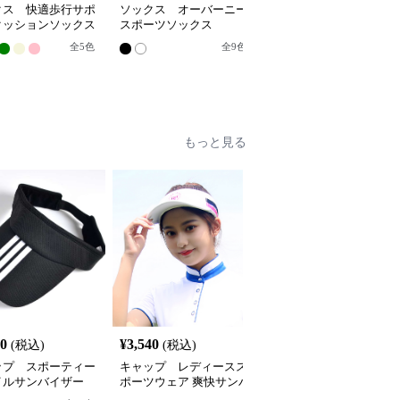
クス 快適歩行サポ
ソックス オーバーニー
ソックス スポーティー
クッションソックス
スポーツソックス
ハイソックス
全
5
色
全
9
色
全
2
色
もっと見る
40
¥
3,540
¥
2,380
(税込)
(税込)
(税込)
ップ スポーティー
キャップ レディースス
キャップ スポーティメ
イルサンバイザー
ポーツウェア 爽快サンバ
ッシュキャップ
イザー