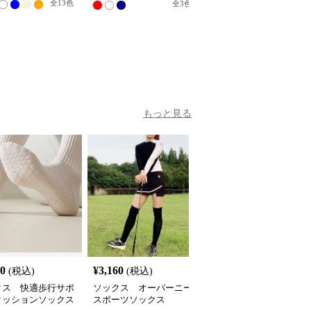
全
13
色
全
4
色
全
3
色
もっと見る
40
¥
3,160
¥
18,540
(税込)
(税込)
(税込)
クス 快適歩行サポ
ソックス オーバーニー
セットアップ テニス愛
クッションソックス
スポーツソックス
好家のための機能的スカ