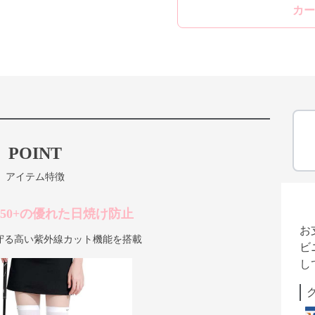
カー
POINT
アイテム特徴
F50+の優れた日焼け防止
お
守る高い紫外線カット機能を搭載
ビ
し