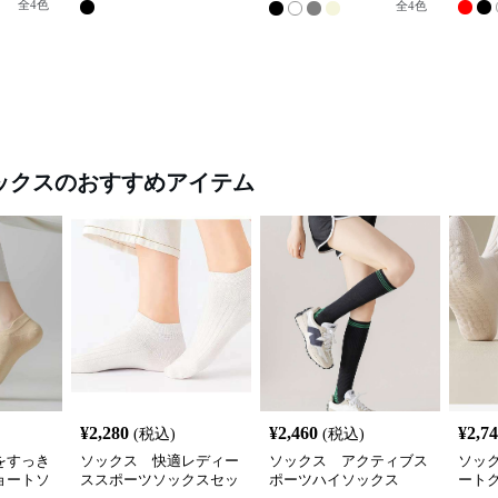
全
4
色
全
4
色
ックス
のおすすめアイテム
¥
2,280
¥
2,460
¥
2,7
(税込)
(税込)
をすっき
ソックス 快適レディー
ソックス アクティブス
ソッ
ョートソ
ススポーツソックスセッ
ポーツハイソックス
ート