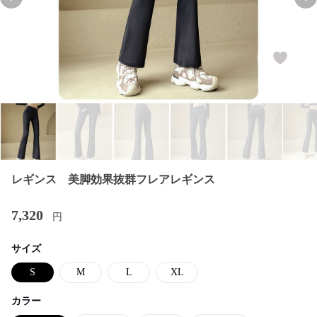
Previous slide
Nex
レギンス 美脚効果抜群フレアレギンス
7,320
円
サイズ
S
M
L
XL
カラー