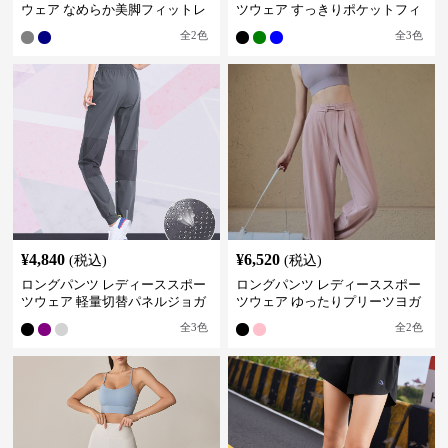
ウェア なめらか美脚フィットレ
ツウェア すっきりポケットフィ
ギンス
ットパンツ
全
2
色
全
3
色
¥
4,840
¥
6,520
(税込)
(税込)
ロングパンツ レディーススポー
ロングパンツ レディーススポー
ツウェア 軽量切替パネルジョガ
ツウェア ゆったりプリーツヨガ
ーパンツ
パンツ
全
3
色
全
2
色