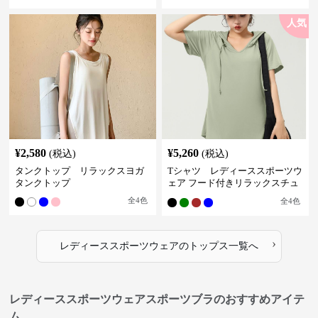
人気
¥
2,580
¥
5,260
(税込)
(税込)
タンクトップ リラックスヨガ
Tシャツ レディーススポーツウ
タンクトップ
ェア フード付きリラックスチュ
ニック
全
4
色
全
4
色
›
レディーススポーツウェア
の
トップス
一覧へ
レディーススポーツウェアスポーツブラのおすすめアイテ
ム