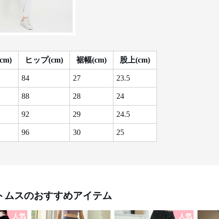
cm)
ヒップ(cm)
裾幅(cm)
股上(cm)
84
27
23.5
88
28
24
92
29
24.5
96
30
25
トムス
のおすすめアイテム
人気
人気