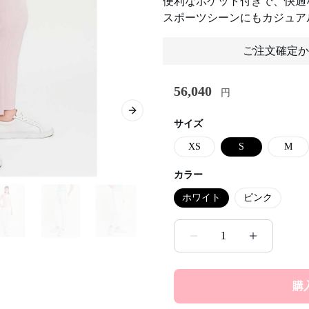
便利なポケット付きで、快適
スポーツシーンにもカジュア
ご注文確定か
56,040
円
Next slide
サイズ
XS
S
M
カラー
ホワイト
ピンク
1
購