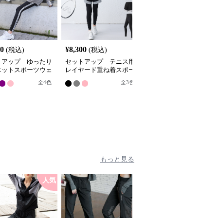
20
¥
8,300
¥
7,540
(税込)
(税込)
(税込)
トアップ ゆったり
セットアップ テニス用
セットアップ スタイリ
エットスポーツウェ
レイヤード重ね着スポー
ッシュ切替デザインスポ
セット
ツウェア5点セット
ーツウェア上下セット
全
4
色
全
3
色
全
2
色
もっと見る
人気
人