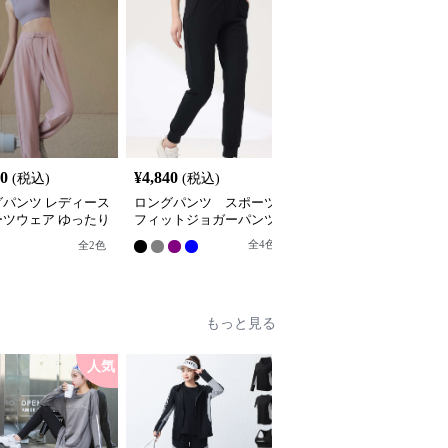
20
¥
4,840
¥
4,800
(税込)
(税込)
(税込)
グパンツ レディース
ロングパンツ スポーツ
ロングパンツ メッシュ
ーツウェア ゆったり
フィットジョガーパンツ
パネル入りジョガーパン
ーツヨガパンツ
ツ
全
4
色
全
2
色
もっと見る
人気
人