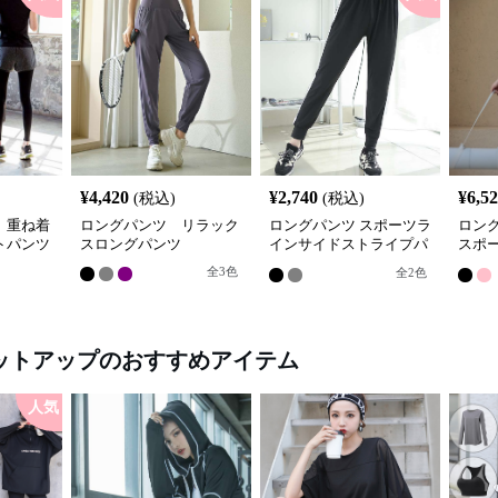
¥
4,420
¥
2,740
¥
6,5
(税込)
(税込)
 重ね着
ロングパンツ リラック
ロングパンツ スポーツラ
ロン
トパンツ
スロングパンツ
インサイドストライプパ
スポ
ンツ
プリ
全
3
色
全
2
色
ットアップ
のおすすめアイテム
人気