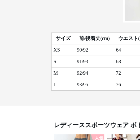
サイズ
前/後着丈(cm)
ウエスト(
XS
90/92
64
S
91/93
68
M
92/94
72
L
93/95
76
レディーススポーツウェア
ボ
人気