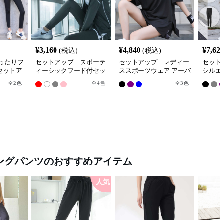
¥
3,160
¥
4,840
¥
7,6
(税込)
(税込)
ったりフ
セットアップ スポーテ
セットアップ レディー
セッ
セットア
ィーシックフード付セッ
ススポーツウェア アーバ
シル
トアップ
ンアスリート スポーツセ
ア3点
全
2
色
全
4
色
全
3
色
ット
ングパンツ
のおすすめアイテム
人気