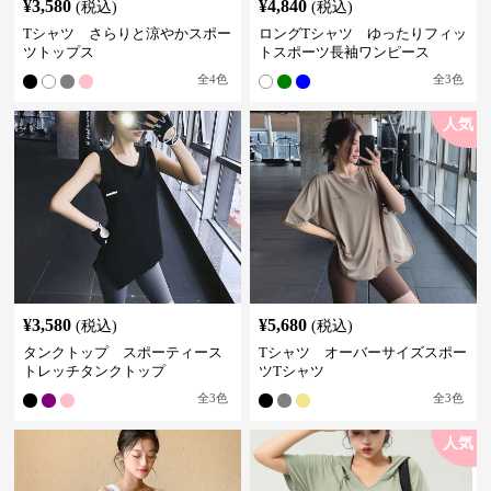
¥
3,580
¥
4,840
(税込)
(税込)
Tシャツ さらりと涼やかスポー
ロングTシャツ ゆったりフィッ
ツトップス
トスポーツ長袖ワンピース
全
4
色
全
3
色
人気
¥
3,580
¥
5,680
(税込)
(税込)
タンクトップ スポーティース
Tシャツ オーバーサイズスポー
トレッチタンクトップ
ツTシャツ
全
3
色
全
3
色
人気