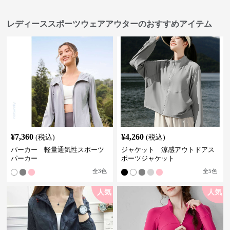
レディーススポーツウェアアウターのおすすめアイテム
¥
7,360
¥
4,260
(税込)
(税込)
パーカー 軽量通気性スポーツ
ジャケット 涼感アウトドアス
パーカー
ポーツジャケット
全
3
色
全
5
色
人気
人気