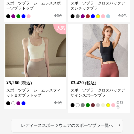
スポーツブラ シームレススポ
スポーツブラ クロスバックア
ーツブラトップ
スレチックブラ
全
5
色
全
9
色
人気
¥
5,260
¥
3,420
(税込)
(税込)
スポーツブラ シームレスフィ
スポーツブラ クロスバックデ
ットヨガブラトップ
ザインスポーツブラ
全
12
全
4
色
色
›
レディーススポーツウェア
の
スポーツブラ
一覧へ