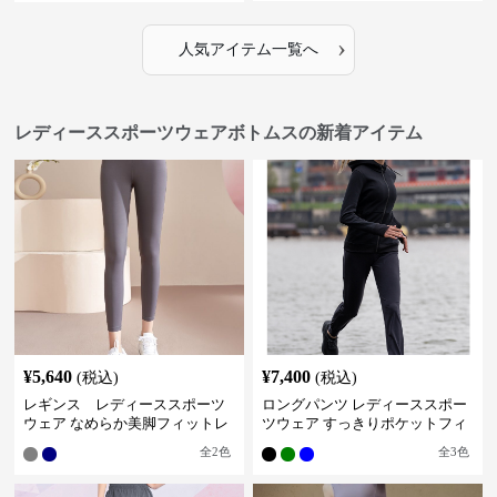
›
人気アイテム一覧へ
レディーススポーツウェアボトムスの新着アイテム
¥
5,640
¥
7,400
(税込)
(税込)
レギンス レディーススポーツ
ロングパンツ レディーススポー
ウェア なめらか美脚フィットレ
ツウェア すっきりポケットフィ
ギンス
ットパンツ
全
2
色
全
3
色