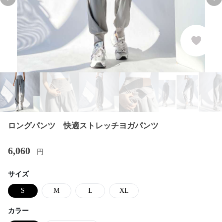
Previous slide
Nex
ロングパンツ 快適ストレッチヨガパンツ
6,060
円
サイズ
S
M
L
XL
カラー