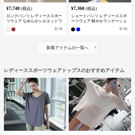
¥
7,740
¥
7,360
(税込)
(税込)
ロングパンツ レディーススポー
ショートパンツ レディーススポ
ツウェア なめらかシルエットワ
ーツウェア 軽やかランナーショ
イドパンツ
ートパンツ
全
2
色
全
2
色
›
新着アイテムの一覧へ
レディーススポーツウェアトップスのおすすめアイテム