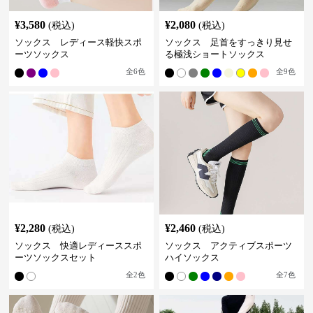
¥
3,580
¥
2,080
(税込)
(税込)
ソックス レディース軽快スポ
ソックス 足首をすっきり見せ
ーツソックス
る極浅ショートソックス
全
6
色
全
9
色
¥
2,280
¥
2,460
(税込)
(税込)
ソックス 快適レディーススポ
ソックス アクティブスポーツ
ーツソックスセット
ハイソックス
全
2
色
全
7
色