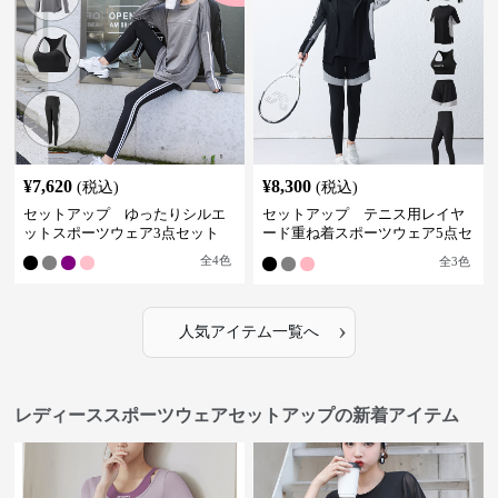
¥
7,620
¥
8,300
(税込)
(税込)
セットアップ ゆったりシルエ
セットアップ テニス用レイヤ
ットスポーツウェア3点セット
ード重ね着スポーツウェア5点セ
ット
全
4
色
全
3
色
›
人気アイテム一覧へ
レディーススポーツウェアセットアップの新着アイテム