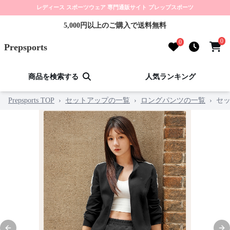
レディース スポーツウェア 専門通販サイト プレップスポーツ
5,000円以上のご購入で送料無料
0
0
Prepsports
商品を検索する
人気ランキング
Prepsports TOP
›
セットアップの一覧
›
ロングパンツの一覧
›
セ