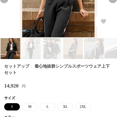
Previous slide
Nex
セットアップ 着心地抜群シンプルスポーツウェア上下
セット
14,920
円
サイズ
S
M
L
XL
2XL