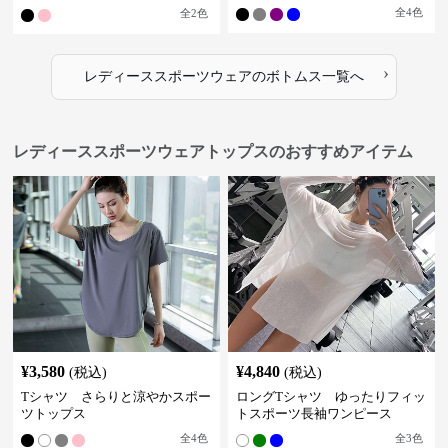
パンツ
全
4
色
全
2
色
›
レディーススポーツウェア
の
ボトムス
一覧へ
レディーススポーツウェアトップスのおすすめアイテム
¥
3,580
¥
4,840
(税込)
(税込)
Tシャツ さらりと涼やかスポー
ロングTシャツ ゆったりフィッ
ツトップス
トスポーツ長袖ワンピース
全
4
色
全
3
色