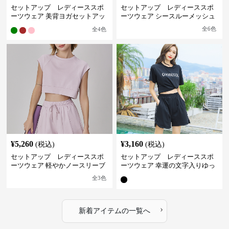
セットアップ レディーススポ
セットアップ レディーススポ
ーツウェア 美背ヨガセットアッ
ーツウェア シースルーメッシュ
プ
スタイリッシュセット
全
6
色
全
4
色
¥
5,260
¥
3,160
(税込)
(税込)
セットアップ レディーススポ
セットアップ レディーススポ
ーツウェア 軽やかノースリーブ
ーツウェア 幸運の文字入りゆっ
＆ショートパンツセット
たりセットアップ
全
3
色
›
新着アイテムの一覧へ