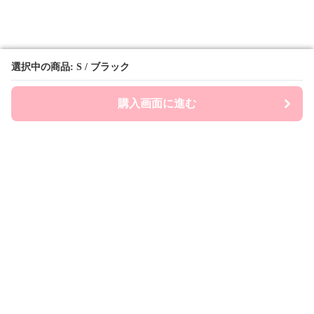
選択中の商品: S / ブラック
選択中の商品: S / ブラック
購入画面に進む
購入画面に進む
Prepsports
について