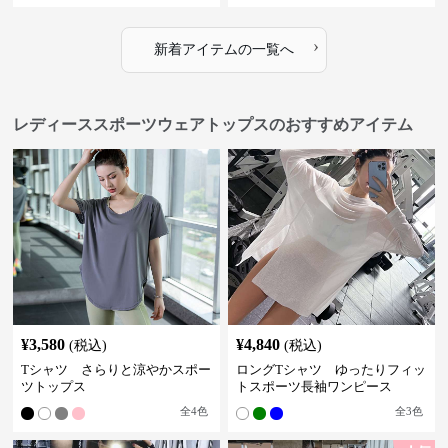
›
新着アイテムの一覧へ
レディーススポーツウェアトップスのおすすめアイテム
¥
3,580
¥
4,840
(税込)
(税込)
Tシャツ さらりと涼やかスポー
ロングTシャツ ゆったりフィッ
ツトップス
トスポーツ長袖ワンピース
全
4
色
全
3
色