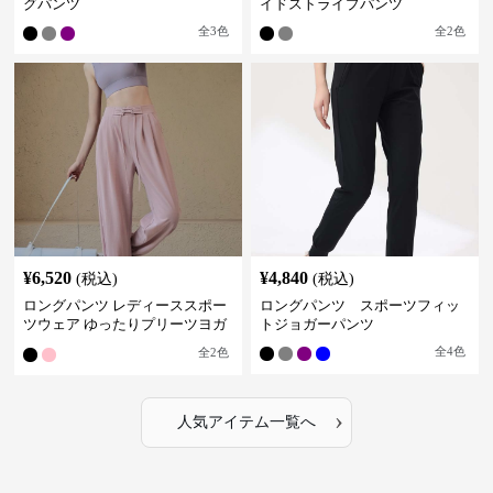
グパンツ
イドストライプパンツ
全
3
色
全
2
色
¥
6,520
¥
4,840
(税込)
(税込)
ロングパンツ レディーススポー
ロングパンツ スポーツフィッ
ツウェア ゆったりプリーツヨガ
トジョガーパンツ
パンツ
全
4
色
全
2
色
›
人気アイテム一覧へ