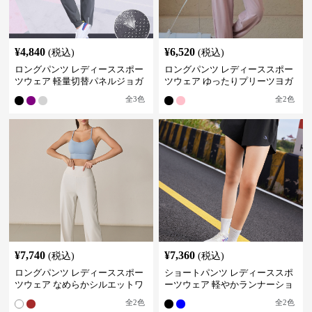
¥
4,840
¥
6,520
(税込)
(税込)
ロングパンツ レディーススポー
ロングパンツ レディーススポー
ツウェア 軽量切替パネルジョガ
ツウェア ゆったりプリーツヨガ
ーパンツ
パンツ
全
3
色
全
2
色
¥
7,740
¥
7,360
(税込)
(税込)
ロングパンツ レディーススポー
ショートパンツ レディーススポ
ツウェア なめらかシルエットワ
ーツウェア 軽やかランナーショ
イドパンツ
ートパンツ
全
2
色
全
2
色