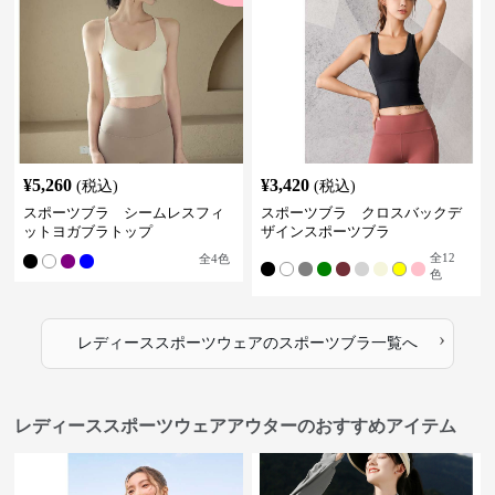
¥
5,260
¥
3,420
(税込)
(税込)
スポーツブラ シームレスフィ
スポーツブラ クロスバックデ
ットヨガブラトップ
ザインスポーツブラ
全
12
全
4
色
色
›
レディーススポーツウェア
の
スポーツブラ
一覧へ
レディーススポーツウェアアウターのおすすめアイテム