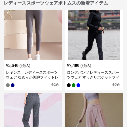
レディーススポーツウェアボトムスの新着アイテム
¥
5,640
¥
7,400
(税込)
(税込)
レギンス レディーススポーツ
ロングパンツ レディーススポー
ウェア なめらか美脚フィットレ
ツウェア すっきりポケットフィ
ギンス
ットパンツ
全
2
色
全
3
色