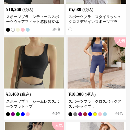
¥
10,260
¥
5,680
(税込)
(税込)
スポーツブラ レディーススポ
スポーツブラ スタイリッシュ
ーツウェアフィット感抜群立体
クロスデザインスポーツブラ
裁断スポーツブラトップ
全
6
色
人気
¥
3,460
¥
10,300
(税込)
(税込)
スポーツブラ シームレススポ
スポーツブラ クロスバックア
ーツブラトップ
スレチックブラ
全
5
色
全
9
色
人気