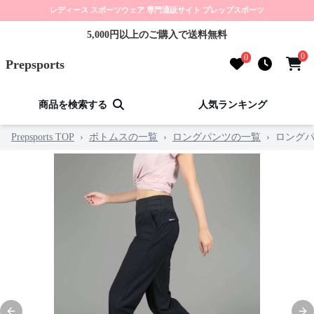
レディース スポーツウェア 専門通販サイト プレップスポーツ
5,000円以上のご購入で送料無料
0
0
Prepsports
商品を検索する
人気ランキング
Prepsports TOP
›
ボトムスの一覧
›
ロングパンツの一覧
›
ロング