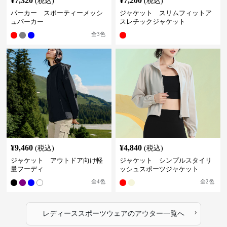
¥
7,320
¥
7,200
(税込)
(税込)
パーカー スポーティーメッシ
ジャケット スリムフィットア
ュパーカー
スレチックジャケット
全
3
色
¥
9,460
¥
4,840
(税込)
(税込)
ジャケット アウトドア向け軽
ジャケット シンプルスタイリ
量フーディ
ッシュスポーツジャケット
全
4
色
全
2
色
›
レディーススポーツウェア
の
アウター
一覧へ