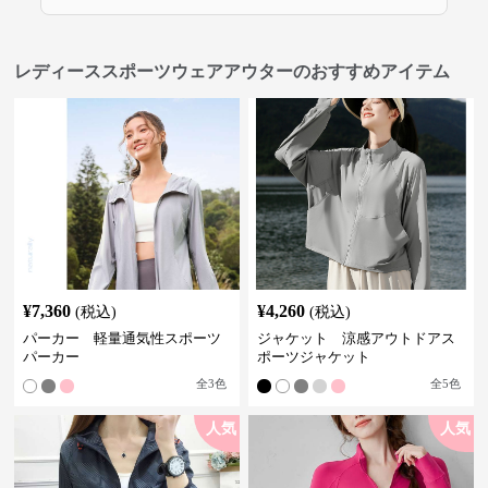
レディーススポーツウェアアウターのおすすめアイテム
¥
7,360
¥
4,260
(税込)
(税込)
パーカー 軽量通気性スポーツ
ジャケット 涼感アウトドアス
パーカー
ポーツジャケット
全
3
色
全
5
色
人気
人気