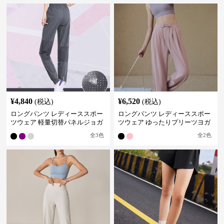
¥
4,840
¥
6,520
(税込)
(税込)
ロングパンツ レディーススポー
ロングパンツ レディーススポー
ツウェア 軽量切替パネルジョガ
ツウェア ゆったりプリーツヨガ
ーパンツ
パンツ
全
3
色
全
2
色