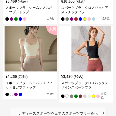
¥
3,460
¥
10,300
(税込)
(税込)
スポーツブラ シームレススポ
スポーツブラ クロスバックア
ーツブラトップ
スレチックブラ
全
5
色
全
9
色
人気
¥
5,260
¥
3,420
(税込)
(税込)
スポーツブラ シームレスフィ
スポーツブラ クロスバックデ
ットヨガブラトップ
ザインスポーツブラ
全
12
全
4
色
色
›
レディーススポーツウェア
の
スポーツブラ
一覧へ