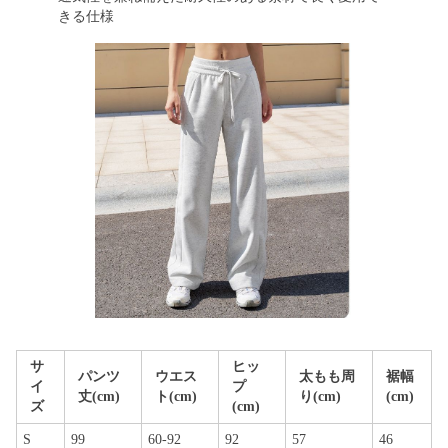
きる仕様
サ
ヒッ
パンツ
ウエス
太もも周
裾幅
イ
プ
丈(cm)
ト(cm)
り(cm)
(cm)
ズ
(cm)
S
99
60-92
92
57
46