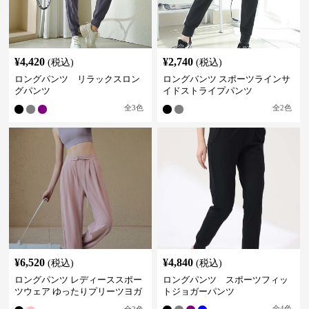
¥
4,420
¥
2,740
(税込)
(税込)
ロングパンツ リラックスロン
ロングパンツ スポーツラインサ
グパンツ
イドストライプパンツ
全
3
色
全
2
色
¥
6,520
¥
4,840
(税込)
(税込)
ロングパンツ レディーススポー
ロングパンツ スポーツフィッ
ツウェア ゆったりプリーツヨガ
トジョガーパンツ
パンツ
全
4
色