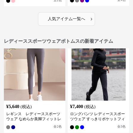
全
2
色
›
人気アイテム一覧へ
レディーススポーツウェアボトムスの新着アイテム
¥
5,640
¥
7,400
(税込)
(税込)
レギンス レディーススポーツ
ロングパンツ レディーススポー
ウェア なめらか美脚フィットレ
ツウェア すっきりポケットフィ
ギンス
ットパンツ
全
2
色
全
3
色