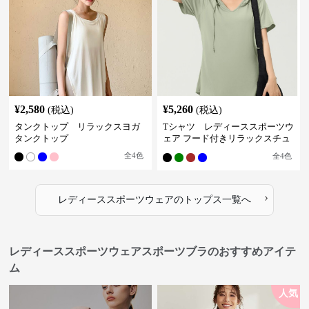
¥
2,580
¥
5,260
(税込)
(税込)
タンクトップ リラックスヨガ
Tシャツ レディーススポーツウ
タンクトップ
ェア フード付きリラックスチュ
ニック
全
4
色
全
4
色
›
レディーススポーツウェア
の
トップス
一覧へ
レディーススポーツウェアスポーツブラのおすすめアイテ
ム
人気