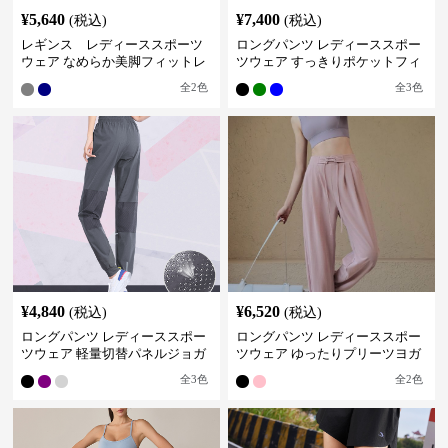
¥
5,640
¥
7,400
(税込)
(税込)
レギンス レディーススポーツ
ロングパンツ レディーススポー
ウェア なめらか美脚フィットレ
ツウェア すっきりポケットフィ
ギンス
ットパンツ
全
2
色
全
3
色
¥
4,840
¥
6,520
(税込)
(税込)
ロングパンツ レディーススポー
ロングパンツ レディーススポー
ツウェア 軽量切替パネルジョガ
ツウェア ゆったりプリーツヨガ
ーパンツ
パンツ
全
3
色
全
2
色