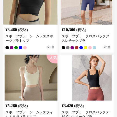
¥
3,460
¥
10,300
(税込)
(税込)
スポーツブラ シームレススポ
スポーツブラ クロスバックア
ーツブラトップ
スレチックブラ
全
5
色
全
9
色
人気
¥
5,260
¥
3,420
(税込)
(税込)
スポーツブラ シームレスフィ
スポーツブラ クロスバックデ
ットヨガブラトップ
ザインスポーツブラ