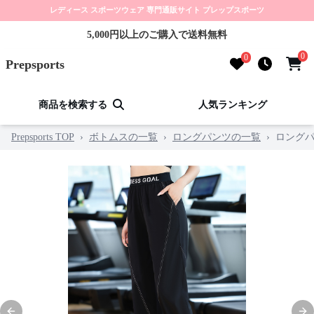
レディース スポーツウェア 専門通販サイト プレップスポーツ
5,000円以上のご購入で送料無料
0
0
Prepsports
商品を検索する
人気ランキング
Prepsports TOP
›
ボトムスの一覧
›
ロングパンツの一覧
›
ロングパ