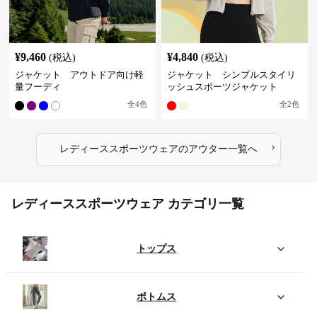
¥
9,460
¥
4,840
(税込)
(税込)
ジャケット アウトドア向け軽
ジャケット シンプルスタイリ
量フーディ
ッシュスポーツジャケット
全
4
色
全
2
色
›
レディーススポーツウェア
の
アウター
一覧へ
レディーススポーツウェア カテゴリ一覧
トップス
ボトムス