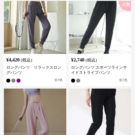
人気
¥
4,420
¥
2,740
(税込)
(税込)
ロングパンツ リラックスロン
ロングパンツ スポーツラインサ
グパンツ
イドストライプパンツ
全
3
色
全
2
色