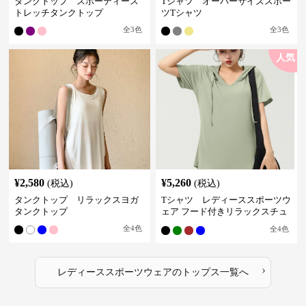
タンクトップ スポーティース
Tシャツ オーバーサイズスポー
トレッチタンクトップ
ツTシャツ
全
3
色
全
3
色
人気
¥
2,580
¥
5,260
(税込)
(税込)
タンクトップ リラックスヨガ
Tシャツ レディーススポーツウ
タンクトップ
ェア フード付きリラックスチュ
ニック
全
4
色
全
4
色
›
レディーススポーツウェア
の
トップス
一覧へ