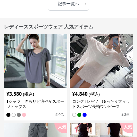
›
記事一覧へ
レディーススポーツウェア 人気アイテム
¥
3,580
¥
4,840
(税込)
(税込)
Tシャツ さらりと涼やかスポー
ロングTシャツ ゆったりフィッ
ツトップス
トスポーツ長袖ワンピース
全
4
色
全
3
色
人気
人気