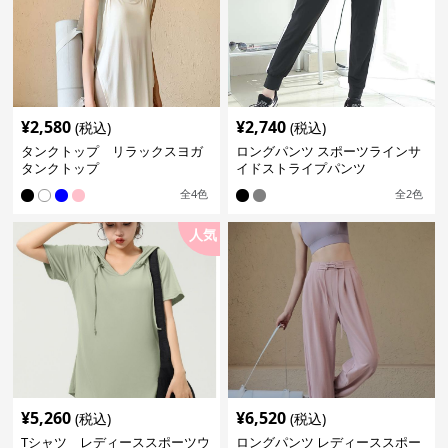
¥
2,580
¥
2,740
(税込)
(税込)
タンクトップ リラックスヨガ
ロングパンツ スポーツラインサ
タンクトップ
イドストライプパンツ
全
4
色
全
2
色
人気
¥
5,260
¥
6,520
(税込)
(税込)
Tシャツ レディーススポーツウ
ロングパンツ レディーススポー