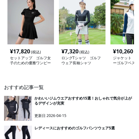
¥
17,820
¥
7,320
¥
10,260
(税込)
(税込)
(税
セットアップ ゴルフ女
ロングTシャツ ゴルフ
ジャケット ス
子のための優雅ワンピー
ウェア長袖シャツ
ーゴルフベスト
ス
おすすめ記事一覧
かわいいジムウエアおすすめ15選！おしゃれで気分が上が
るデザインが充実
更新日
2026-04-15
レディースにおすすめのゴルフパンツウェア5選