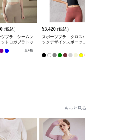
60
¥
3,420
¥
3,580
(税込)
(税込)
(税込)
ーツブラ シームレ
スポーツブラ クロスバ
スポーツブラ クロスバ
ィットヨガブラトッ
ックデザインスポーツブ
ックサポートブラ
ラ
全
全
4
色
全
4
色
12
色
もっと見る