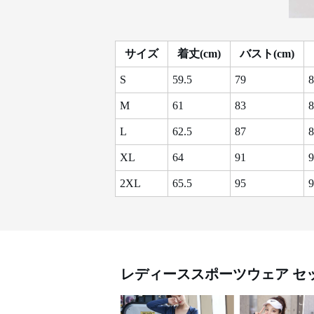
サイズ
着丈(cm)
バスト(cm)
S
59.5
79
8
M
61
83
8
L
62.5
87
8
XL
64
91
9
2XL
65.5
95
9
レディーススポーツウェア
セ