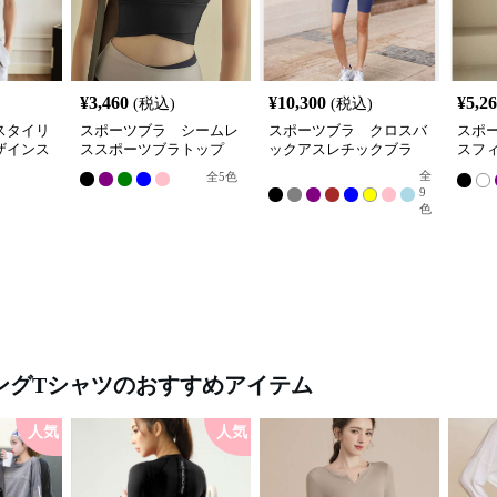
¥
3,460
¥
10,300
¥
5,2
(税込)
(税込)
スタイリ
スポーツブラ シームレ
スポーツブラ クロスバ
スポ
ザインス
ススポーツブラトップ
ックアスレチックブラ
スフ
プ
全
全
5
色
9
色
ングTシャツ
のおすすめアイテム
人気
人気