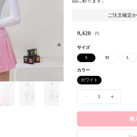
品に彩ります。
ご注文確定か
9,420
円
Next slide
サイズ
S
M
L
カラー
ホワイト
1
購
カー