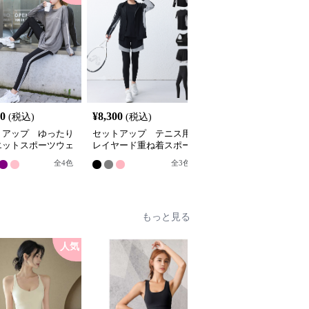
20
¥
8,300
¥
7,540
(税込)
(税込)
(税込)
トアップ ゆったり
セットアップ テニス用
セットアップ スタイリ
エットスポーツウェ
レイヤード重ね着スポー
ッシュ切替デザインスポ
セット
ツウェア5点セット
ーツウェア上下セット
全
4
色
全
3
色
全
2
色
もっと見る
人気