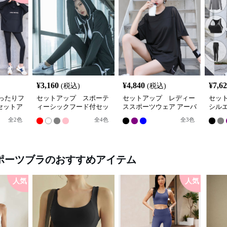
¥
3,160
¥
4,840
¥
7,6
(税込)
(税込)
ったりフ
セットアップ スポーテ
セットアップ レディー
セッ
セットア
ィーシックフード付セッ
ススポーツウェア アーバ
シル
トアップ
ンアスリート スポーツセ
ア3点
全
2
色
全
4
色
全
3
色
ット
ポーツブラ
のおすすめアイテム
人気
人気