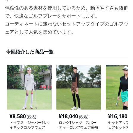
伸縮性のある素材を使用しているため、動きやすさも抜群
で、快適なゴルフプレーをサポートします。
コーディネートに迷わないセットアップタイプのゴルフウ
ェアとして人気を集めています。
今回紹介した商品一覧
¥
8,580
¥
18,040
¥
16,180
(税込)
(税込)
(税
トップス ジッパー付ハ
ロングTシャツ スポー
セットアップ 
イネックゴルフウェア
ティーゴルフウェア長袖
ェアセットアッ
トップス