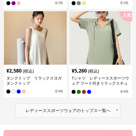
全
3
色
全
3
色
人気
¥
2,580
¥
5,260
(税込)
(税込)
タンクトップ リラックスヨガ
Tシャツ レディーススポーツウ
タンクトップ
ェア フード付きリラックスチュ
ニック
全
4
色
全
4
色
›
レディーススポーツウェア
の
トップス
一覧へ