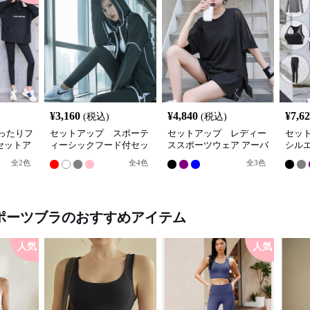
¥
3,160
¥
4,840
¥
7,6
(税込)
(税込)
ったりフ
セットアップ スポーテ
セットアップ レディー
セッ
セットア
ィーシックフード付セッ
ススポーツウェア アーバ
シル
トアップ
ンアスリート スポーツセ
ア3点
全
2
色
全
4
色
全
3
色
ット
ポーツブラ
のおすすめアイテム
人気
人気