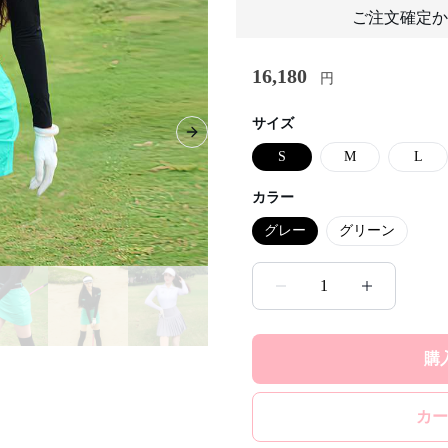
ご注文確定か
16,180
円
サイズ
Next slide
S
M
L
カラー
グレー
グリーン
1
購
カー