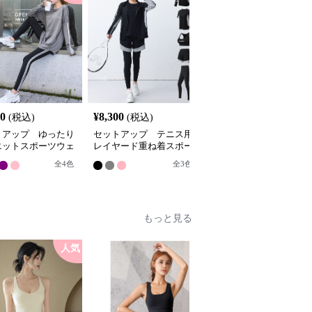
20
¥
8,300
¥
7,540
(税込)
(税込)
(税込)
トアップ ゆったり
セットアップ テニス用
セットアップ スタイリ
エットスポーツウェ
レイヤード重ね着スポー
ッシュ切替デザインスポ
セット
ツウェア5点セット
ーツウェア上下セット
全
4
色
全
3
色
全
2
色
もっと見る
人気