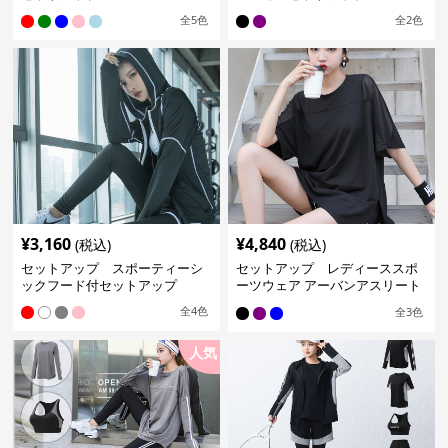
全
5
色
全
2
色
¥
3,160
¥
4,840
(税込)
(税込)
セットアップ スポーティーシ
セットアップ レディーススポ
ックフード付セットアップ
ーツウェア アーバンアスリート
スポーツセット
全
4
色
全
3
色
人気