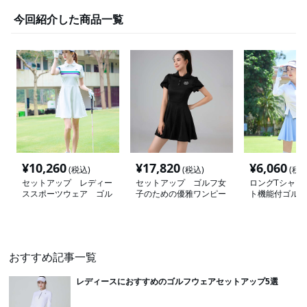
今回紹介した商品一覧
¥
10,260
¥
17,820
¥
6,060
(税込)
(税込)
(税込
セットアップ レディー
セットアップ ゴルフ女
ロングTシャツ
ススポーツウェア ゴル
子のための優雅ワンピー
ト機能付ゴルフ
フ女子ワンピースポロ襟
ス
スウェア
スポーティ
おすすめ記事一覧
レディースにおすすめのゴルフウェアセットアップ5選