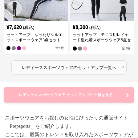
¥
7,620
¥
8,300
(税込)
(税込)
セットアップ ゆったりシルエ
セットアップ テニス用レイヤ
ットスポーツウェア3点セット
ード重ね着スポーツウェア5点セ
ット
全
4
色
全
3
色
›
レディーススポーツウェア
の
セットアップ
一覧へ
レディーススポーツウェア セットアップの一覧を見る
スポーツウェアをお探しの女性にぴったりの通販サイト
「Prepsports」をご紹介します。
ここでは、最新のトレンドを取り入れたスポーツウェアが