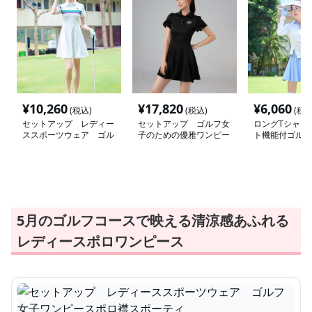
¥
10,260
¥
17,820
¥
6,060
(税込)
(税込)
(税込
セットアップ レディー
セットアップ ゴルフ女
ロングTシャツ
ススポーツウェア ゴル
子のための優雅ワンピー
ト機能付ゴルフ
フ女子ワンピースポロ襟
ス
スウェア
スポーティ
5月のゴルフコースで映える清涼感あふれる
レディースポロワンピース