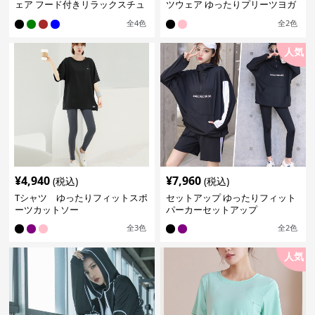
ェア フード付きリラックスチュ
ツウェア ゆったりプリーツヨガ
ニック
パンツ
全
4
色
全
2
色
人気
¥
4,940
¥
7,960
(税込)
(税込)
Tシャツ ゆったりフィットスポ
セットアップ ゆったりフィット
ーツカットソー
パーカーセットアップ
全
3
色
全
2
色
人気