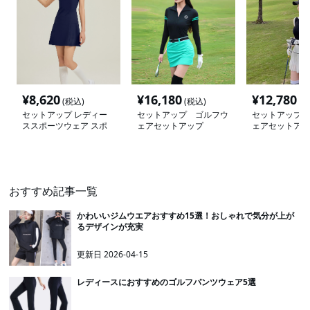
¥
8,620
¥
16,180
¥
12,780
(税込)
(税込)
(税
セットアップ レディー
セットアップ ゴルフウ
セットアップ 
ススポーツウェア スポ
ェアセットアップ
ェアセットアッ
ーティゴルフワンピース
おすすめ記事一覧
かわいいジムウエアおすすめ15選！おしゃれで気分が上が
るデザインが充実
更新日
2026-04-15
レディースにおすすめのゴルフパンツウェア5選