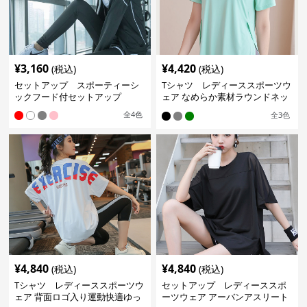
¥
3,160
¥
4,420
(税込)
(税込)
セットアップ スポーティーシ
Tシャツ レディーススポーツウ
ックフード付セットアップ
ェア なめらか素材ラウンドネッ
クＴシャツ
全
4
色
全
3
色
¥
4,840
¥
4,840
(税込)
(税込)
Tシャツ レディーススポーツウ
セットアップ レディーススポ
ェア 背面ロゴ入り運動快適ゆっ
ーツウェア アーバンアスリート