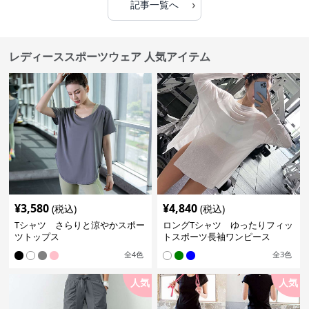
›
記事一覧へ
レディーススポーツウェア 人気アイテム
¥
3,580
¥
4,840
(税込)
(税込)
Tシャツ さらりと涼やかスポー
ロングTシャツ ゆったりフィッ
ツトップス
トスポーツ長袖ワンピース
全
4
色
全
3
色
人気
人気