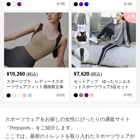
たりシャツ
スポーツセット
全
3
色
全
3
色
人気
¥
10,260
¥
7,620
(税込)
(税込)
スポーツブラ レディーススポ
セットアップ ゆったりシルエ
ーツウェアフィット感抜群立体
ットスポーツウェア3点セット
裁断スポーツブラトップ
全
4
色
全
6
色
スポーツウェアをお探しの女性にぴったりの通販サイト
「Prepsports」をご紹介します。
ここでは、最新のトレンドを取り入れたスポーツウェアが