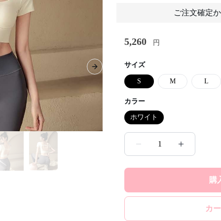
ご注文確定か
5,260
円
サイズ
Next slide
S
M
L
カラー
ホワイト
1
購
カー