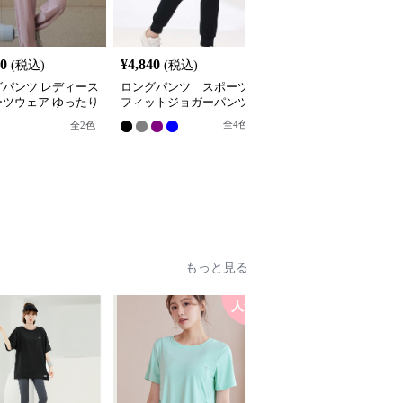
20
¥
4,840
¥
4,800
(税込)
(税込)
(税込)
グパンツ レディース
ロングパンツ スポーツ
ロングパンツ メッシュ
ーツウェア ゆったり
フィットジョガーパンツ
パネル入りジョガーパン
ーツヨガパンツ
ツ
全
4
色
全
2
色
もっと見る
人気