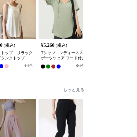
80
¥
5,260
¥
4,940
(税込)
(税込)
(税込)
クトップ リラック
Tシャツ レディースス
Tシャツ ゆったりフィ
ガタンクトップ
ポーツウェア フード付き
ットスポーツカットソー
リラックスチュニック
全
4
色
全
3
色
全
4
色
もっと見る