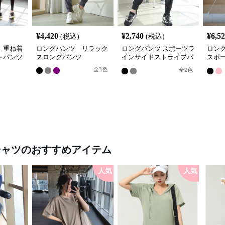
¥
4,420
¥
2,740
¥
6,5
(税込)
(税込)
 重ね着
ロングパンツ リラック
ロングパンツ スポーツラ
ロン
トパンツ
スロングパンツ
インサイドストライプパ
スポ
ンツ
プリ
全
3
色
全
2
色
シャツ
のおすすめアイテム
人気
人気