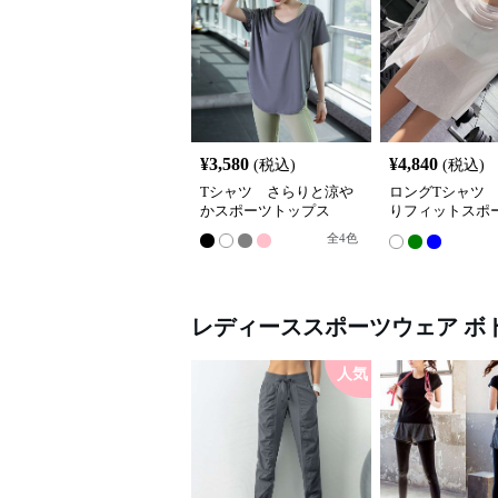
¥
3,580
¥
4,840
(税込)
(税込)
Tシャツ さらりと涼や
ロングTシャツ
かスポーツトップス
りフィットスポ
ワンピース
全
4
色
レディーススポーツウェア
ボ
人気