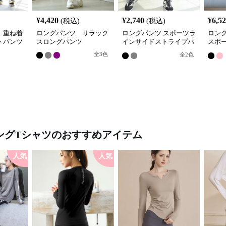
¥
4,420
¥
2,740
¥
6,5
(税込)
(税込)
 重ね着
ロングパンツ リラック
ロングパンツ スポーツラ
ロン
トパンツ
スロングパンツ
インサイドストライプパ
スポ
ンツ
プリ
全
3
色
全
2
色
ングTシャツ
のおすすめアイテム
人気
人気