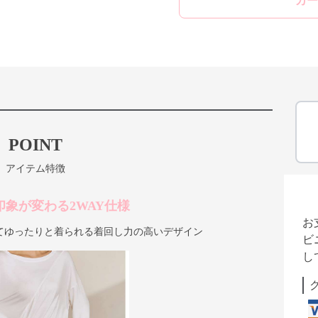
カー
POINT
アイテム特徴
印象が変わる2WAY仕様
お
てゆったりと着られる着回し力の高いデザイン
ビ
し