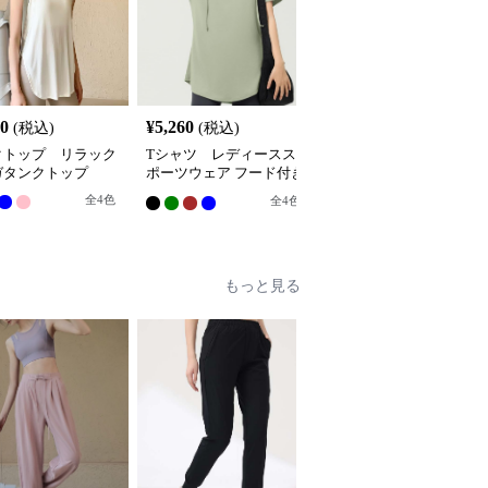
80
¥
5,260
¥
4,940
(税込)
(税込)
(税込)
クトップ リラック
Tシャツ レディースス
Tシャツ ゆったりフィ
ガタンクトップ
ポーツウェア フード付き
ットスポーツカットソー
リラックスチュニック
全
4
色
全
3
色
全
4
色
もっと見る