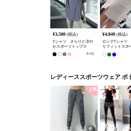
¥
3,580
¥
4,840
(税込)
(税込)
Tシャツ さらりと涼や
ロングTシャツ
かスポーツトップス
りフィットスポ
ワンピース
全
4
色
レディーススポーツウェア
ボ
人気