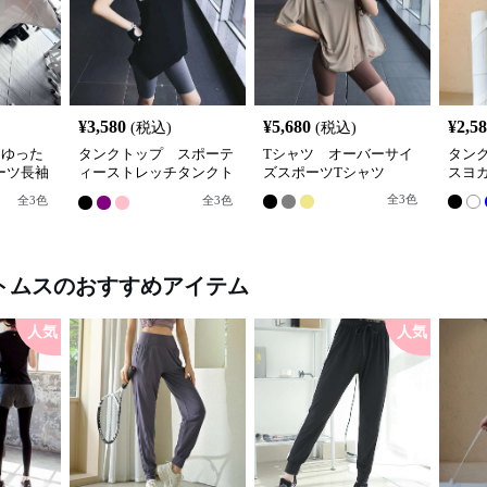
¥
3,580
¥
5,680
¥
2,5
(税込)
(税込)
 ゆった
タンクトップ スポーテ
Tシャツ オーバーサイ
タン
ーツ長袖
ィーストレッチタンクト
ズスポーツTシャツ
スヨ
ップ
全
3
色
全
3
色
全
3
色
トムス
のおすすめアイテム
人気
人気