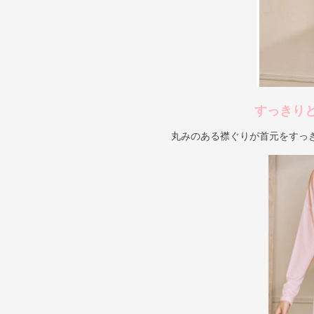
すっきり
丸みのある襟ぐりが首元をすっ