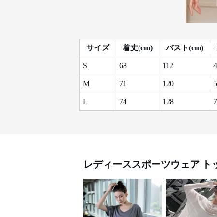
サイズ
着丈(cm)
バスト(cm)
S
68
112
4
M
71
120
5
L
74
128
7
レディーススポーツウェア
ト