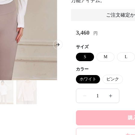
万能アイテム。
ご注文確定か
3,460
円
サイズ
Next slide
S
M
L
カラー
ホワイト
ピンク
1
購