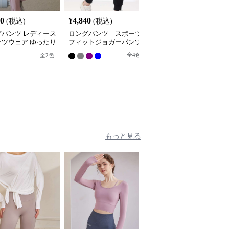
20
¥
4,840
¥
4,800
(税込)
(税込)
(税込)
グパンツ レディース
ロングパンツ スポーツ
ロングパンツ メッシュ
ーツウェア ゆったり
フィットジョガーパンツ
パネル入りジョガーパン
ーツヨガパンツ
ツ
全
4
色
全
2
色
もっと見る