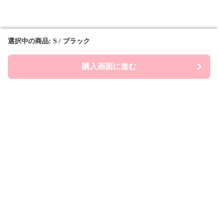
選択中の商品: S / ブラック
選択中の商品: S / ブラック
購入画面に進む
購入画面に進む
Prepsports
について