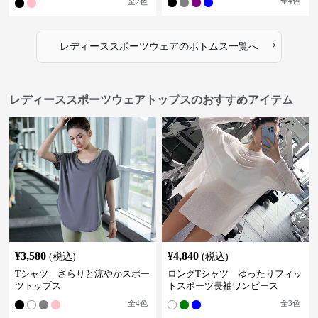
全
4
色
全
2
色
›
レディーススポーツウェア
の
ボトムス
一覧へ
レディーススポーツウェアトップスのおすすめアイテム
¥
3,580
¥
4,840
(税込)
(税込)
Tシャツ さらりと涼やかスポー
ロングTシャツ ゆったりフィッ
ツトップス
トスポーツ長袖ワンピース
全
4
色
全
3
色