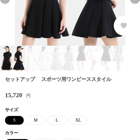
Previous slide
Nex
セットアップ スポーツ用ワンピーススタイル
15,720
円
サイズ
S
M
L
XL
カラー