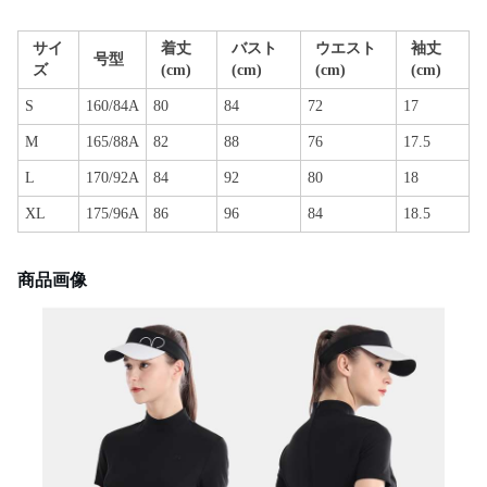
サイ
着丈
バスト
ウエスト
袖丈
号型
ズ
(cm)
(cm)
(cm)
(cm)
S
160/84A
80
84
72
17
M
165/88A
82
88
76
17.5
L
170/92A
84
92
80
18
XL
175/96A
86
96
84
18.5
商品画像