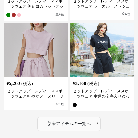
セットアップ レディーススポ
セットアップ レディーススポ
ーツウェア 美背ヨガセットアッ
ーツウェア シースルーメッシュ
プ
スタイリッシュセット
全
6
色
全
4
色
¥
5,260
¥
3,160
(税込)
(税込)
セットアップ レディーススポ
セットアップ レディーススポ
ーツウェア 軽やかノースリーブ
ーツウェア 幸運の文字入りゆっ
＆ショートパンツセット
たりセットアップ
全
3
色
›
新着アイテムの一覧へ