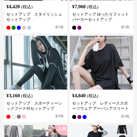
¥
4,420
¥
7,960
(税込)
(税込)
セットアップ スタイリッシュ
セットアップ ゆったりフィット
セットアップ
パーカーセットアップ
全
5
色
全
2
色
¥
3,160
¥
4,840
(税込)
(税込)
セットアップ スポーティーシ
セットアップ レディーススポ
ックフード付セットアップ
ーツウェア アーバンアスリート
スポーツセット
全
4
色
全
3
色
人気