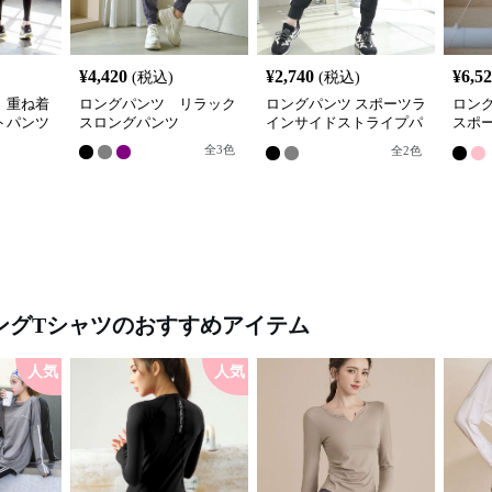
¥
4,420
¥
2,740
¥
6,5
(税込)
(税込)
 重ね着
ロングパンツ リラック
ロングパンツ スポーツラ
ロン
トパンツ
スロングパンツ
インサイドストライプパ
スポ
ンツ
プリ
全
3
色
全
2
色
ングTシャツ
のおすすめアイテム
人気
人気