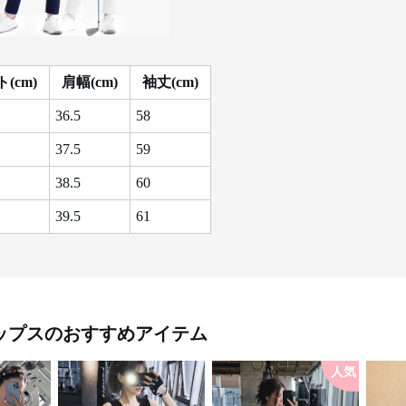
(cm)
肩幅(cm)
袖丈(cm)
36.5
58
37.5
59
38.5
60
39.5
61
ップス
のおすすめアイテム
人気