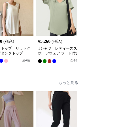
80
¥
5,260
¥
4,940
(税込)
(税込)
(税込)
クトップ リラック
Tシャツ レディースス
Tシャツ ゆったりフィ
ガタンクトップ
ポーツウェア フード付き
ットスポーツカットソー
リラックスチュニック
全
4
色
全
3
色
全
4
色
もっと見る