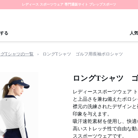
レディース スポーツウェア 専門通販サイト プレップスポーツ
する
人
ングTシャツの一覧
›
ロングTシャツ ゴルフ用長袖ポロシャツ
ロングTシャツ 
レディーススポーツウェア 
と上品さを兼ね備えたポロシ
襟元の洗練されたデザインと
印象を与えます。
吸汗速乾素材を使用し、快適
高いストレッチ性で自由な動
ススポーツウェアです。