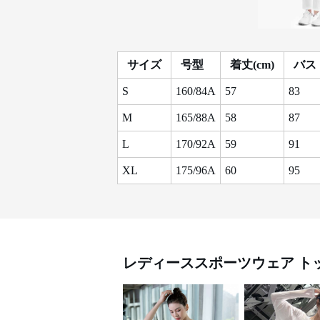
サイズ
号型
着丈(cm)
バスト
S
160/84A
57
83
M
165/88A
58
87
L
170/92A
59
91
XL
175/96A
60
95
レディーススポーツウェア
ト