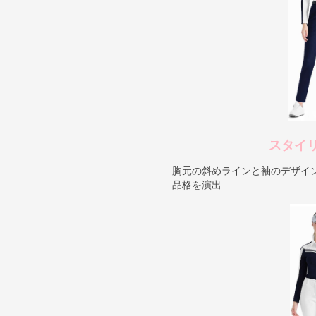
スタイ
胸元の斜めラインと袖のデザイ
品格を演出