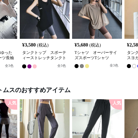
¥
3,580
¥
5,680
¥
2,5
(税込)
(税込)
 ゆった
タンクトップ スポーテ
Tシャツ オーバーサイ
タン
ーツ長袖
ィーストレッチタンクト
ズスポーツTシャツ
スヨ
ップ
全
3
色
全
3
色
全
3
色
トムス
のおすすめアイテム
人気
人気