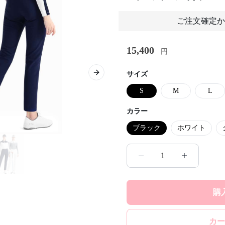
ご注文確定か
15,400
円
サイズ
Next slide
S
M
L
カラー
ブラック
ホワイト
1
購
カー