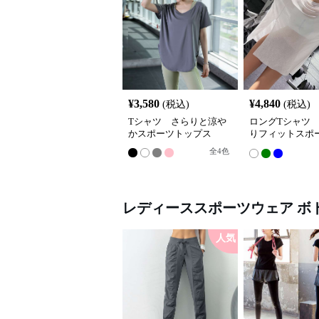
¥
3,580
¥
4,840
(税込)
(税込)
Tシャツ さらりと涼や
ロングTシャツ
かスポーツトップス
りフィットスポ
ワンピース
全
4
色
レディーススポーツウェア
ボ
人気