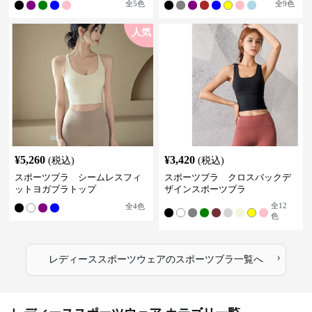
全
5
色
全
9
色
人気
¥
5,260
¥
3,420
(税込)
(税込)
スポーツブラ シームレスフィ
スポーツブラ クロスバックデ
ットヨガブラトップ
ザインスポーツブラ
全
12
全
4
色
色
›
レディーススポーツウェア
の
スポーツブラ
一覧へ