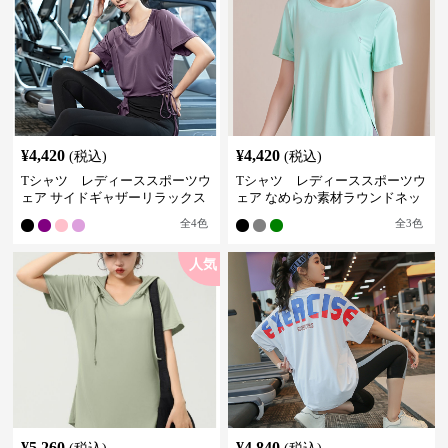
¥
4,420
¥
4,420
(税込)
(税込)
Tシャツ レディーススポーツウ
Tシャツ レディーススポーツウ
ェア サイドギャザーリラックス
ェア なめらか素材ラウンドネッ
フィットトップス
クＴシャツ
全
4
色
全
3
色
人気
¥
5,260
¥
4,840