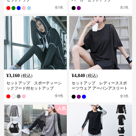
全
5
色
全
2
色
¥
3,160
¥
4,840
(税込)
(税込)
セットアップ スポーティーシ
セットアップ レディーススポ
ックフード付セットアップ
ーツウェア アーバンアスリート
スポーツセット
全
4
色
全
3
色
人気