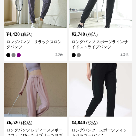
¥
4,420
¥
2,740
(税込)
(税込)
ロングパンツ リラックスロン
ロングパンツ スポーツラインサ
グパンツ
イドストライプパンツ
全
3
色
全
2
色
¥
6,520
¥
4,840
(税込)
(税込)
ロングパンツ レディーススポー
ロングパンツ スポーツフィッ
ツウェア ゆったりプリーツヨガ
トジョガーパンツ