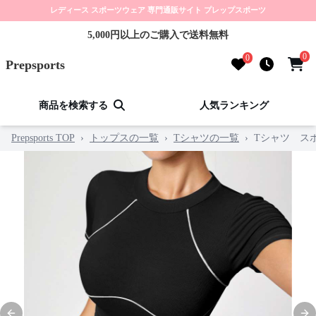
レディース スポーツウェア 専門通販サイト プレップスポーツ
5,000円以上のご購入で送料無料
0
0
Prepsports
商品を検索する
人気ランキング
Prepsports TOP
›
トップスの一覧
›
Tシャツの一覧
›
Tシャツ ス