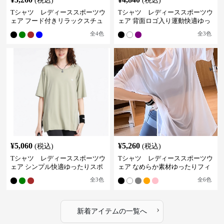
(税込)
(税込)
Tシャツ レディーススポーツウ
Tシャツ レディーススポーツウ
ェア フード付きリラックスチュ
ェア 背面ロゴ入り運動快適ゆっ
ニック
たりシャツ
全
4
色
全
3
色
¥
5,060
¥
5,260
(税込)
(税込)
Tシャツ レディーススポーツウ
Tシャツ レディーススポーツウ
ェア シンプル快適ゆったりスポ
ェア なめらか素材ゆったりフィ
ーツティー
ットトップス
全
3
色
全
6
色
›
新着アイテムの一覧へ