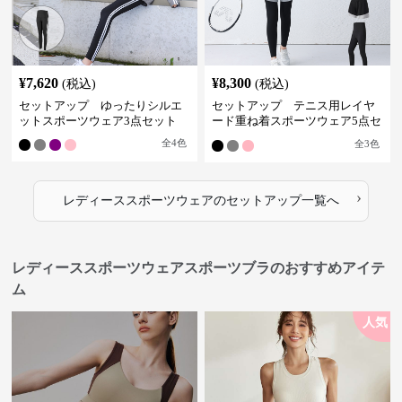
¥
7,620
¥
8,300
(税込)
(税込)
セットアップ ゆったりシルエ
セットアップ テニス用レイヤ
ットスポーツウェア3点セット
ード重ね着スポーツウェア5点セ
ット
全
4
色
全
3
色
›
レディーススポーツウェア
の
セットアップ
一覧へ
レディーススポーツウェアスポーツブラのおすすめアイテ
ム
人気