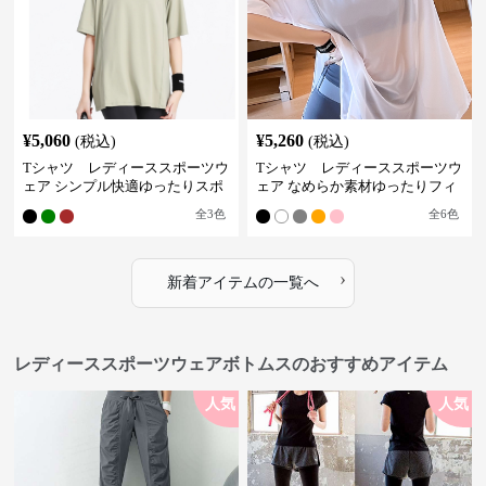
¥
5,060
¥
5,260
(税込)
(税込)
Tシャツ レディーススポーツウ
Tシャツ レディーススポーツウ
ェア シンプル快適ゆったりスポ
ェア なめらか素材ゆったりフィ
ーツティー
ットトップス
全
3
色
全
6
色
›
新着アイテムの一覧へ
レディーススポーツウェアボトムスのおすすめアイテム
人気
人気