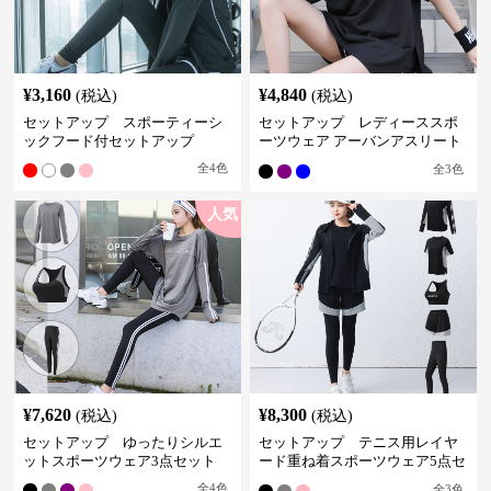
¥
3,160
¥
4,840
(税込)
(税込)
セットアップ スポーティーシ
セットアップ レディーススポ
ックフード付セットアップ
ーツウェア アーバンアスリート
スポーツセット
全
4
色
全
3
色
人気
¥
7,620
¥
8,300
(税込)
(税込)
セットアップ ゆったりシルエ
セットアップ テニス用レイヤ
ットスポーツウェア3点セット
ード重ね着スポーツウェア5点セ
ット
全
4
色
全
3
色