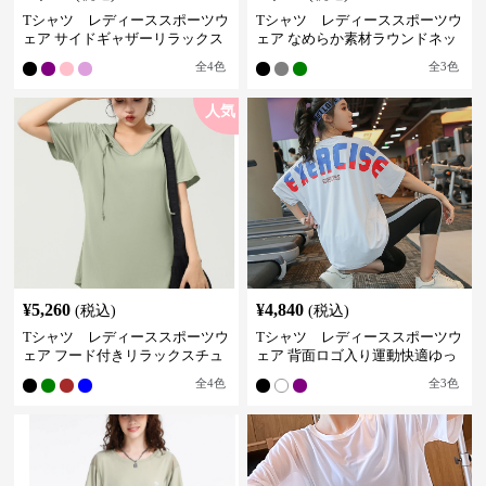
Tシャツ レディーススポーツウ
Tシャツ レディーススポーツウ
ェア サイドギャザーリラックス
ェア なめらか素材ラウンドネッ
フィットトップス
クＴシャツ
全
4
色
全
3
色
人気
¥
5,260
¥
4,840
(税込)
(税込)
Tシャツ レディーススポーツウ
Tシャツ レディーススポーツウ
ェア フード付きリラックスチュ
ェア 背面ロゴ入り運動快適ゆっ
ニック
たりシャツ
全
4
色
全
3
色