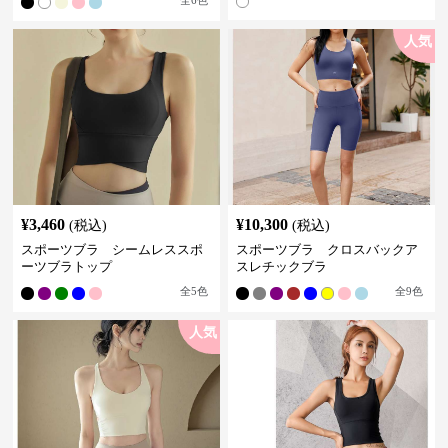
全
6
色
人気
¥
3,460
¥
10,300
(税込)
(税込)
スポーツブラ シームレススポ
スポーツブラ クロスバックア
ーツブラトップ
スレチックブラ
全
5
色
全
9
色
人気