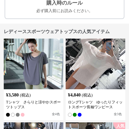
購入時のルール
必ず購入前にお読みください。
レディーススポーツウェアトップスの人気アイテム
¥
3,580
¥
4,840
(税込)
(税込)
Tシャツ さらりと涼やかスポー
ロングTシャツ ゆったりフィッ
ツトップス
トスポーツ長袖ワンピース
全
4
色
全
3
色
人気