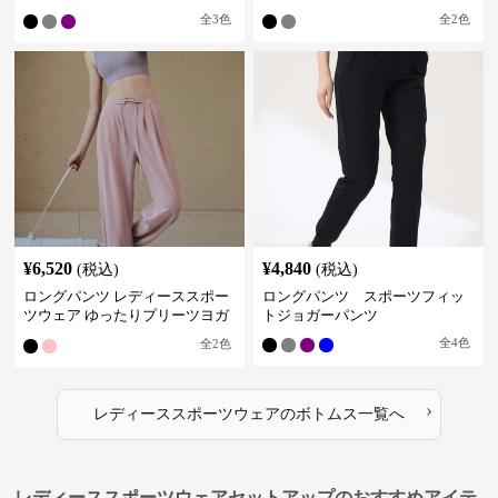
全
3
色
全
2
色
¥
6,520
¥
4,840
(税込)
(税込)
ロングパンツ レディーススポー
ロングパンツ スポーツフィッ
ツウェア ゆったりプリーツヨガ
トジョガーパンツ
パンツ
全
4
色
全
2
色
›
レディーススポーツウェア
の
ボトムス
一覧へ
レディーススポーツウェアセットアップのおすすめアイテ