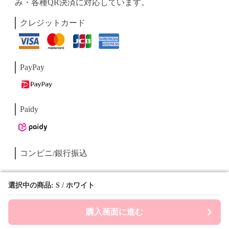
み・各種QR決済に対応しています。
クレジットカード
PayPay
Paidy
コンビニ/銀行振込
選択中の商品: S / ホワイト
選択中の商品: S / ホワイト
購入画面に進む
購入画面に進む