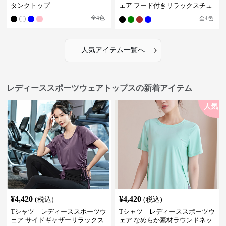
タンクトップ
ェア フード付きリラックスチュ
ニック
全
4
色
全
4
色
›
人気アイテム一覧へ
レディーススポーツウェアトップスの新着アイテム
人気
¥
4,420
¥
4,420
(税込)
(税込)
Tシャツ レディーススポーツウ
Tシャツ レディーススポーツウ
ェア サイドギャザーリラックス
ェア なめらか素材ラウンドネッ