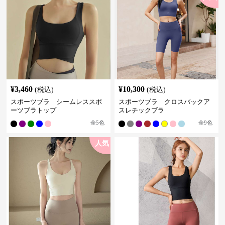
¥
3,460
¥
10,300
(税込)
(税込)
スポーツブラ シームレススポ
スポーツブラ クロスバックア
ーツブラトップ
スレチックブラ
全
5
色
全
9
色
人気