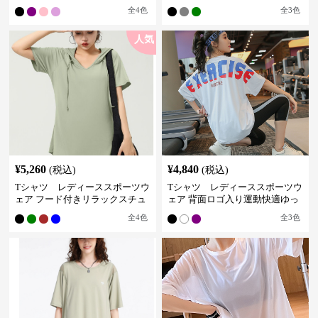
フィットトップス
クＴシャツ
全
4
色
全
3
色
人気
¥
5,260
¥
4,840
(税込)
(税込)
Tシャツ レディーススポーツウ
Tシャツ レディーススポーツウ
ェア フード付きリラックスチュ
ェア 背面ロゴ入り運動快適ゆっ
ニック
たりシャツ
全
4
色
全
3
色