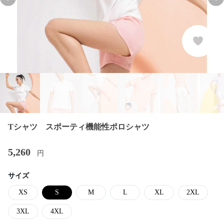
Previous slide
Nex
Tシャツ スポーティ機能性ポロシャツ
5,260
円
サイズ
XS
S
M
L
XL
2XL
3XL
4XL