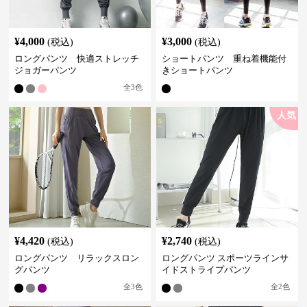
¥
4,000
¥
3,000
(税込)
(税込)
ロングパンツ 快適ストレッチ
ショートパンツ 重ね着機能付
ジョガーパンツ
きショートパンツ
全
3
色
人気
¥
4,420
¥
2,740
(税込)
(税込)
ロングパンツ リラックスロン
ロングパンツ スポーツラインサ
グパンツ
イドストライプパンツ
全
3
色
全
2
色