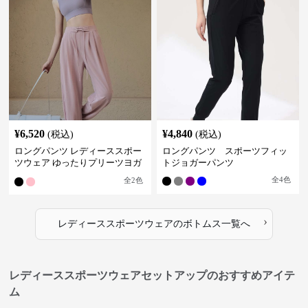
¥
6,520
¥
4,840
(税込)
(税込)
ロングパンツ レディーススポー
ロングパンツ スポーツフィッ
ツウェア ゆったりプリーツヨガ
トジョガーパンツ
パンツ
全
4
色
全
2
色
›
レディーススポーツウェア
の
ボトムス
一覧へ
レディーススポーツウェアセットアップのおすすめアイテ
ム