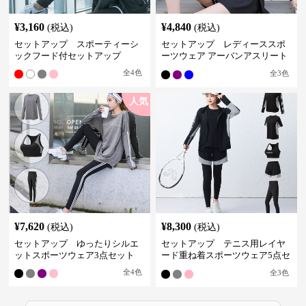
¥
3,160
¥
4,840
(税込)
(税込)
セットアップ スポーティーシ
セットアップ レディーススポ
ックフード付セットアップ
ーツウェア アーバンアスリート
スポーツセット
全
4
色
全
3
色
人気
¥
7,620
¥
8,300
(税込)
(税込)
セットアップ ゆったりシルエ
セットアップ テニス用レイヤ
ットスポーツウェア3点セット
ード重ね着スポーツウェア5点セ
ット
全
4
色
全
3
色