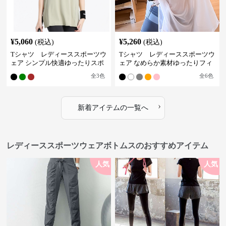
¥
5,060
¥
5,260
(税込)
(税込)
Tシャツ レディーススポーツウ
Tシャツ レディーススポーツウ
ェア シンプル快適ゆったりスポ
ェア なめらか素材ゆったりフィ
ーツティー
ットトップス
全
3
色
全
6
色
›
新着アイテムの一覧へ
レディーススポーツウェアボトムスのおすすめアイテム
人気
人気