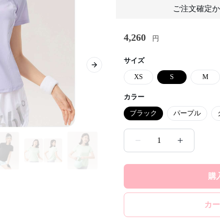
ご注文確定か
4,260
円
サイズ
Next slide
XS
S
M
カラー
ブラック
パープル
1
購
カー