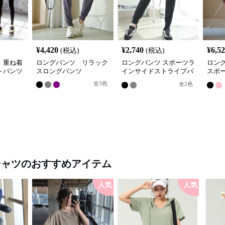
¥
4,420
¥
2,740
¥
6,5
(税込)
(税込)
 重ね着
ロングパンツ リラック
ロングパンツ スポーツラ
ロン
トパンツ
スロングパンツ
インサイドストライプパ
スポ
ンツ
プリ
全
3
色
全
2
色
シャツ
のおすすめアイテム
人気
人気