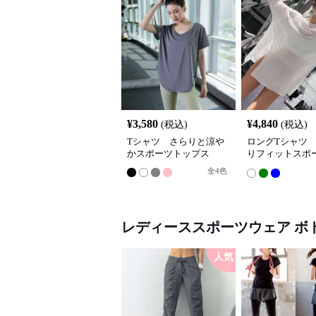
¥
3,580
¥
4,840
(税込)
(税込)
Tシャツ さらりと涼や
ロングTシャツ
かスポーツトップス
りフィットスポ
ワンピース
全
4
色
レディーススポーツウェア
ボ
人気