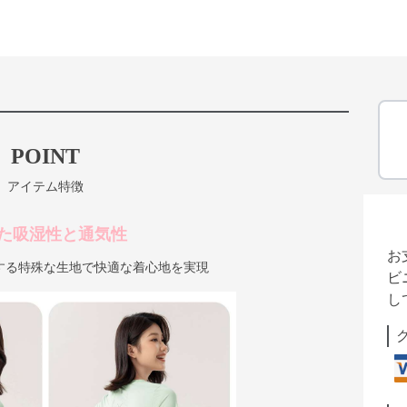
POINT
アイテム特徴
た吸湿性と通気性
お
する特殊な生地で快適な着心地を実現
ビ
し