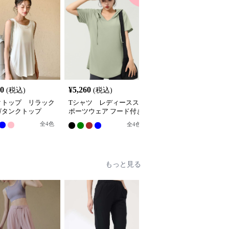
80
¥
5,260
¥
4,940
(税込)
(税込)
(税込)
クトップ リラック
Tシャツ レディースス
Tシャツ ゆったりフィ
ガタンクトップ
ポーツウェア フード付き
ットスポーツカットソー
リラックスチュニック
全
4
色
全
3
色
全
4
色
もっと見る