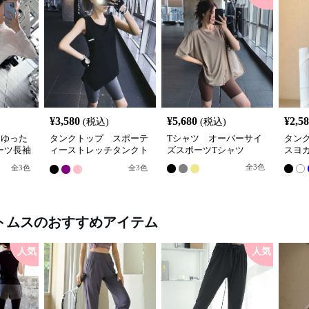
¥
3,580
¥
5,680
¥
2,5
(税込)
(税込)
 ゆった
タンクトップ スポーテ
Tシャツ オーバーサイ
タン
ーツ長袖
ィーストレッチタンクト
ズスポーツTシャツ
スヨ
ップ
全
3
色
全
3
色
全
3
色
トムス
のおすすめアイテム
人気
人気