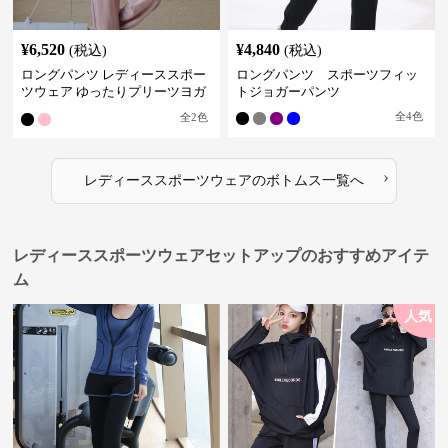
¥
6,520
¥
4,840
(税込)
(税込)
ロングパンツ レディーススポー
ロングパンツ スポーツフィッ
ツウェア ゆったりプリーツヨガ
トジョガーパンツ
パンツ
全
4
色
全
2
色
›
レディーススポーツウェア
の
ボトムス
一覧へ
レディーススポーツウェアセットアップのおすすめアイテ
ム
人気