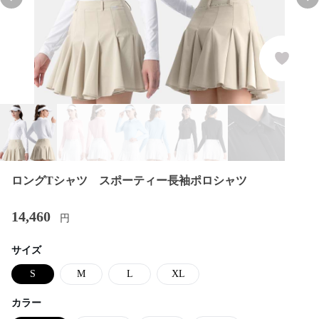
Previous slide
Nex
ロングTシャツ スポーティー長袖ポロシャツ
14,460
円
サイズ
S
M
L
XL
カラー