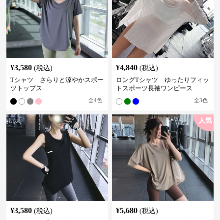
¥
3,580
¥
4,840
(税込)
(税込)
Tシャツ さらりと涼やかスポー
ロングTシャツ ゆったりフィッ
ツトップス
トスポーツ長袖ワンピース
全
4
色
全
3
色
人気
¥
3,580
¥
5,680
(税込)
(税込)