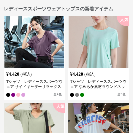
レディーススポーツウェアトップスの新着アイテム
人気
¥
4,420
¥
4,420
(税込)
(税込)
Tシャツ レディーススポーツウ
Tシャツ レディーススポーツウ
ェア サイドギャザーリラックス
ェア なめらか素材ラウンドネッ
フィットトップス
クＴシャツ
全
4
色
全
3
色
人気