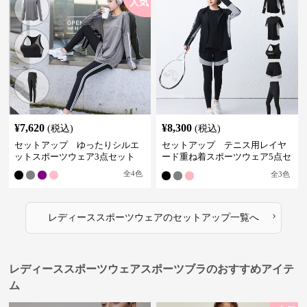
人気
¥
7,620
¥
8,300
(税込)
(税込)
セットアップ ゆったりシルエ
セットアップ テニス用レイヤ
ットスポーツウェア3点セット
ード重ね着スポーツウェア5点セ
ット
全
4
色
全
3
色
›
レディーススポーツウェア
の
セットアップ
一覧へ
レディーススポーツウェアスポーツブラのおすすめアイテ
ム