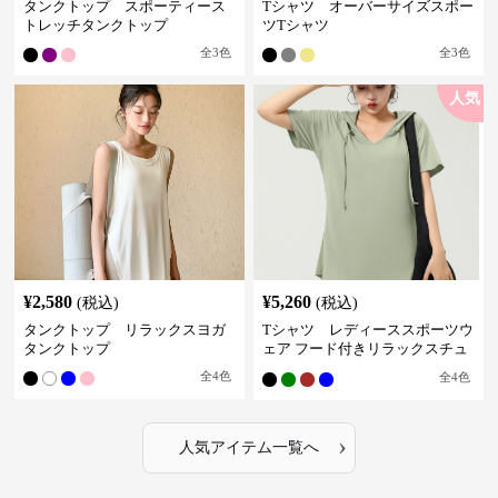
タンクトップ スポーティース
Tシャツ オーバーサイズスポー
トレッチタンクトップ
ツTシャツ
全
3
色
全
3
色
人気
¥
2,580
¥
5,260
(税込)
(税込)
タンクトップ リラックスヨガ
Tシャツ レディーススポーツウ
タンクトップ
ェア フード付きリラックスチュ
ニック
全
4
色
全
4
色
›
人気アイテム一覧へ