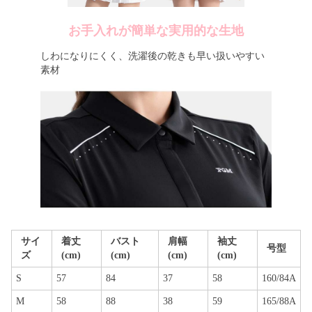
お手入れが簡単な実用的な生地
しわになりにくく、洗濯後の乾きも早い扱いやすい
素材
サイ
着丈
バスト
肩幅
袖丈
号型
ズ
(cm)
(cm)
(cm)
(cm)
S
57
84
37
58
160/84A
M
58
88
38
59
165/88A