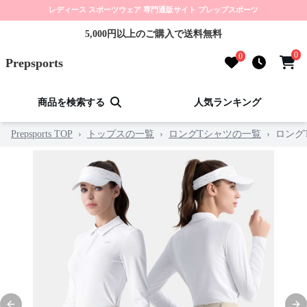
レディース スポーツウェア 専門通販サイト プレップスポーツ
5,000円以上のご購入で送料無料
0
0
Prepsports
商品を検索する
人気ランキング
Prepsports TOP
›
トップスの一覧
›
ロングTシャツの一覧
›
ロング