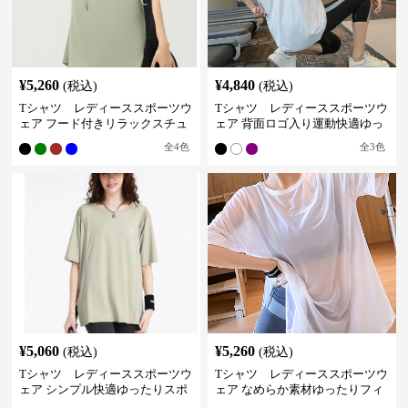
¥
5,260
¥
4,840
(税込)
(税込)
Tシャツ レディーススポーツウ
Tシャツ レディーススポーツウ
ェア フード付きリラックスチュ
ェア 背面ロゴ入り運動快適ゆっ
ニック
たりシャツ
全
4
色
全
3
色
¥
5,060
¥
5,260
(税込)
(税込)
Tシャツ レディーススポーツウ
Tシャツ レディーススポーツウ
ェア シンプル快適ゆったりスポ
ェア なめらか素材ゆったりフィ
ーツティー
ットトップス