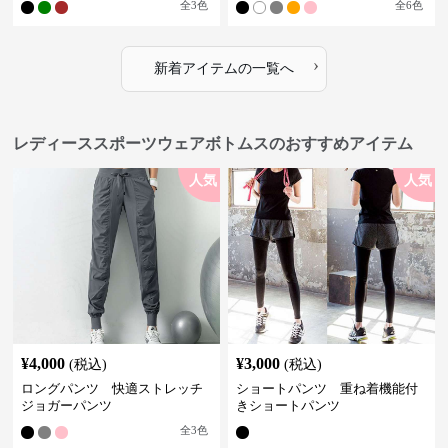
全
3
色
全
6
色
›
新着アイテムの一覧へ
レディーススポーツウェアボトムスのおすすめアイテム
人気
人気
¥
4,000
¥
3,000
(税込)
(税込)
ロングパンツ 快適ストレッチ
ショートパンツ 重ね着機能付
ジョガーパンツ
きショートパンツ
全
3
色