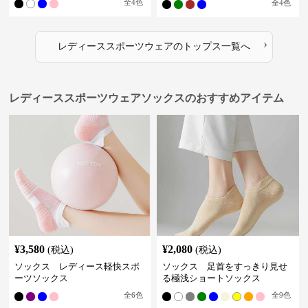
全
4
色
全
4
色
›
レディーススポーツウェア
の
トップス
一覧へ
レディーススポーツウェアソックスのおすすめアイテム
¥
3,580
¥
2,080
(税込)
(税込)
ソックス レディース軽快スポ
ソックス 足首をすっきり見せ
ーツソックス
る極浅ショートソックス
全
6
色
全
9
色