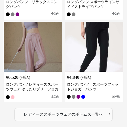
ロングパンツ リラックスロン
ロングパンツ スポーツラインサ
グパンツ
イドストライプパンツ
全
3
色
全
2
色
¥
6,520
¥
4,840
(税込)
(税込)
ロングパンツ レディーススポー
ロングパンツ スポーツフィッ
ツウェア ゆったりプリーツヨガ
トジョガーパンツ
パンツ
全
4
色
全
2
色
›
レディーススポーツウェア
の
ボトムス
一覧へ