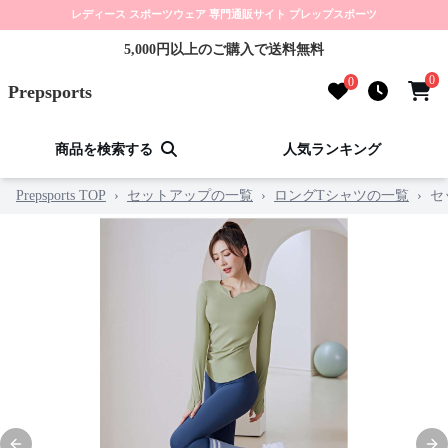
レディース スポーツウェア 専門通販サイト プレップスポーツ
5,000円以上のご購入で送料無料
0
0
Prepsports
商品を検索する
人気ランキング
Prepsports TOP
›
セットアップの一覧
›
ロングTシャツの一覧
›
セ