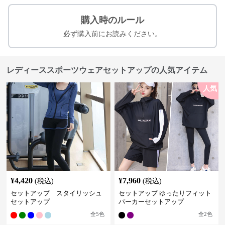
購入時のルール
必ず購入前にお読みください。
レディーススポーツウェアセットアップの人気アイテム
人気
¥
4,420
¥
7,960
(税込)
(税込)
セットアップ スタイリッシュ
セットアップ ゆったりフィット
セットアップ
パーカーセットアップ
全
5
色
全
2
色