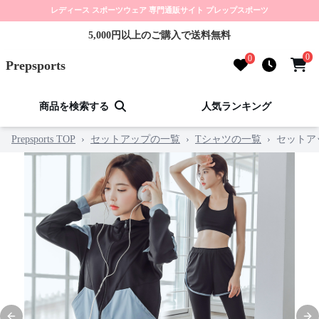
レディース スポーツウェア 専門通販サイト プレップスポーツ
5,000円以上のご購入で送料無料
0
0
Prepsports
商品を検索する
人気ランキング
Prepsports TOP
›
セットアップの一覧
›
Tシャツの一覧
›
セットア