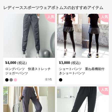
レディーススポーツウェアボトムスのおすすめアイテム
人気
人気
¥
4,000
¥
3,000
(税込)
(税込)
ロングパンツ 快適ストレッチ
ショートパンツ 重ね着機能付
ジョガーパンツ
きショートパンツ
全
3
色
人気