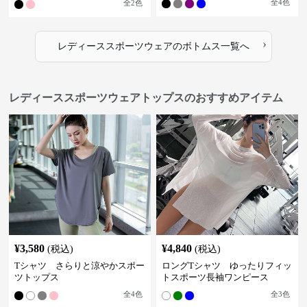
全
4
色
全
2
色
›
レディーススポーツウェア
の
ボトムス
一覧へ
レディーススポーツウェアトップスのおすすめアイテム
¥
3,580
¥
4,840
(税込)
(税込)
Tシャツ さらりと涼やかスポー
ロングTシャツ ゆったりフィッ
ツトップス
トスポーツ長袖ワンピース
全
4
色
全
3
色