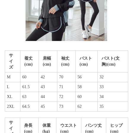
サ
着丈
肩幅
袖丈
バスト
バスト(文
イ
(cm)
(cm)
(cm)
(cm)
胸)(cm)
ズ
M
60
42
70
56
32
L
61.5
43
71
58
33
XL
63
44
72
60
34
2XL
64.5
45
73
62
35
サ
身長
体重
ウエスト
パンツ丈
ヒップ
イ
(cm)
(kg)
(cm)
(cm)
(cm)