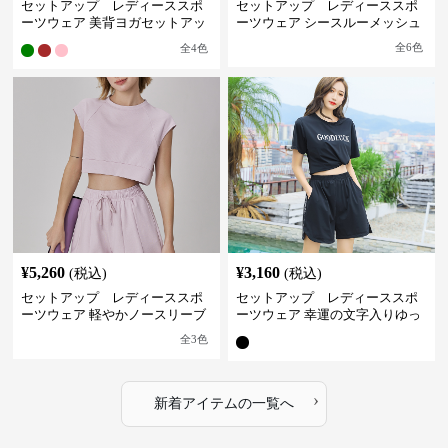
セットアップ レディーススポ
セットアップ レディーススポ
ーツウェア 美背ヨガセットアッ
ーツウェア シースルーメッシュ
プ
スタイリッシュセット
全
6
色
全
4
色
¥
5,260
¥
3,160
(税込)
(税込)
セットアップ レディーススポ
セットアップ レディーススポ
ーツウェア 軽やかノースリーブ
ーツウェア 幸運の文字入りゆっ
＆ショートパンツセット
たりセットアップ
全
3
色
›
新着アイテムの一覧へ