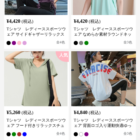
¥
4,420
¥
4,420
(税込)
(税込)
Tシャツ レディーススポーツウ
Tシャツ レディーススポーツウ
ェア サイドギャザーリラックス
ェア なめらか素材ラウンドネッ
フィットトップス
クＴシャツ
全
4
色
全
3
色
人気
¥
5,260
¥
4,840
(税込)
(税込)
Tシャツ レディーススポーツウ
Tシャツ レディーススポーツウ
ェア フード付きリラックスチュ
ェア 背面ロゴ入り運動快適ゆっ
ニック
たりシャツ
全
4
色
全
3
色