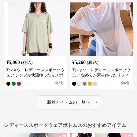
¥
5,060
¥
5,260
(税込)
(税込)
Tシャツ レディーススポーツウ
Tシャツ レディーススポーツウ
ェア シンプル快適ゆったりスポ
ェア なめらか素材ゆったりフィ
ーツティー
ットトップス
全
3
色
全
6
色
›
新着アイテムの一覧へ
レディーススポーツウェアボトムスのおすすめアイテム
人気
人気