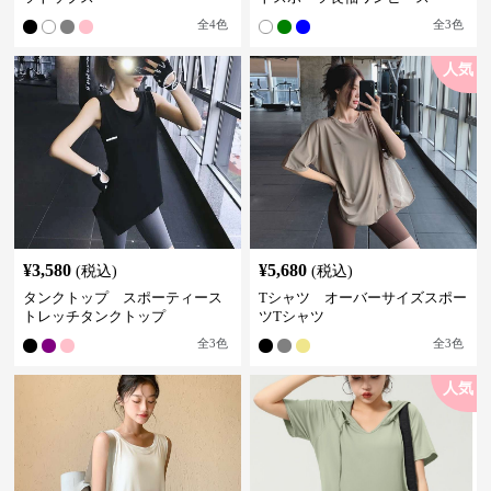
全
4
色
全
3
色
人気
¥
3,580
¥
5,680
(税込)
(税込)
タンクトップ スポーティース
Tシャツ オーバーサイズスポー
トレッチタンクトップ
ツTシャツ
全
3
色
全
3
色
人気