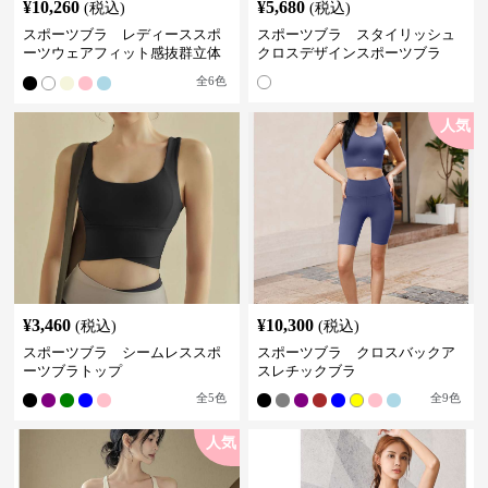
¥
10,260
¥
5,680
(税込)
(税込)
スポーツブラ レディーススポ
スポーツブラ スタイリッシュ
ーツウェアフィット感抜群立体
クロスデザインスポーツブラ
裁断スポーツブラトップ
全
6
色
人気
¥
3,460
¥
10,300
(税込)
(税込)
スポーツブラ シームレススポ
スポーツブラ クロスバックア
ーツブラトップ
スレチックブラ
全
5
色
全
9
色
人気