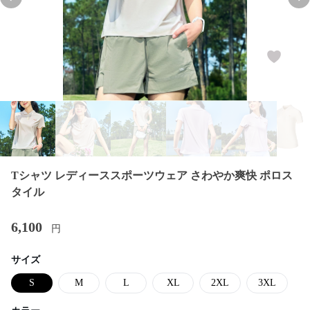
Previous slide
Nex
Tシャツ レディーススポーツウェア さわやか爽快 ポロス
タイル
6,100
円
サイズ
S
M
L
XL
2XL
3XL