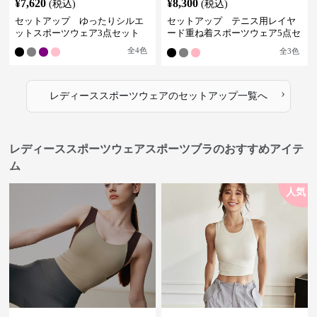
¥
7,620
¥
8,300
(税込)
(税込)
セットアップ ゆったりシルエ
セットアップ テニス用レイヤ
ットスポーツウェア3点セット
ード重ね着スポーツウェア5点セ
ット
全
4
色
全
3
色
›
レディーススポーツウェア
の
セットアップ
一覧へ
レディーススポーツウェアスポーツブラのおすすめアイテ
ム
人気