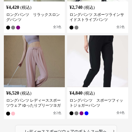
¥
4,420
¥
2,740
(税込)
(税込)
ロングパンツ リラックスロン
ロングパンツ スポーツラインサ
グパンツ
イドストライプパンツ
全
3
色
全
2
色
¥
6,520
¥
4,840
(税込)
(税込)
ロングパンツ レディーススポー
ロングパンツ スポーツフィッ
ツウェア ゆったりプリーツヨガ
トジョガーパンツ
パンツ
全
4
色
全
2
色
›
レディーススポーツウェア
の
ボトムス
一覧へ