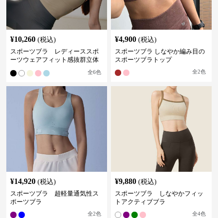
¥
10,260
¥
4,900
(税込)
(税込)
スポーツブラ レディーススポ
スポーツブラ しなやか編み目の
ーツウェアフィット感抜群立体
スポーツブラトップ
裁断スポーツブラトップ
全
2
色
全
6
色
¥
14,920
¥
9,880
(税込)
(税込)
スポーツブラ 超軽量通気性ス
スポーツブラ しなやかフィッ
ポーツブラ
トアクティブブラ
全
2
色
全
4
色