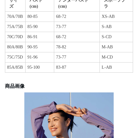
サイ
バスト
アンダーバスト
スポーツブ
ズ
(cm)
(cm)
ラ
70A/70B
80-85
68-72
XS-AB
75A/75B
85-90
73-77
S-AB
70C/70D
86-91
68-72
S-CD
80A/80B
90-95
78-82
M-AB
75C/75D
91-96
73-77
M-CD
85A/85B
95-100
83-87
L-AB
商品画像