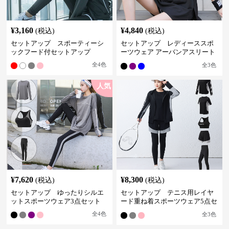
¥
3,160
¥
4,840
(税込)
(税込)
セットアップ スポーティーシ
セットアップ レディーススポ
ックフード付セットアップ
ーツウェア アーバンアスリート
スポーツセット
全
4
色
全
3
色
人気
¥
7,620
¥
8,300
(税込)
(税込)
セットアップ ゆったりシルエ
セットアップ テニス用レイヤ
ットスポーツウェア3点セット
ード重ね着スポーツウェア5点セ
ット
全
4
色
全
3
色