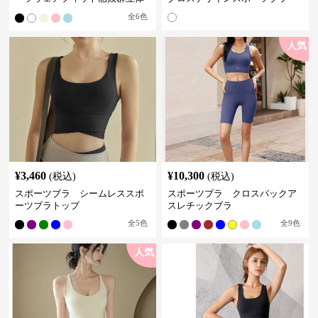
裁断スポーツブラトップ
全
6
色
人気
¥
3,460
¥
10,300
(税込)
(税込)
スポーツブラ シームレススポ
スポーツブラ クロスバックア
ーツブラトップ
スレチックブラ
全
5
色
全
9
色
人気