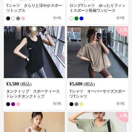
Tシャツ さらりと涼やかスポー
ロングTシャツ ゆったりフィッ
ツトップス
トスポーツ長袖ワンピース
全
4
色
全
3
色
人気
¥
3,580
¥
5,680
(税込)
(税込)
タンクトップ スポーティース
Tシャツ オーバーサイズスポー
トレッチタンクトップ
ツTシャツ
全
3
色
全
3
色
人気