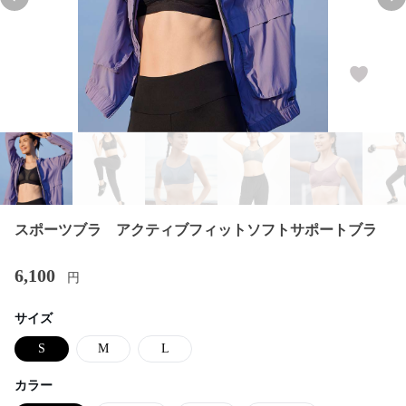
Previous slide
Nex
スポーツブラ アクティブフィットソフトサポートブラ
6,100
円
サイズ
S
M
L
カラー