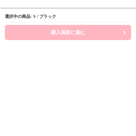
選択中の商品: S / ブラック
選択中の商品: S / ブラック
購入画面に進む
購入画面に進む
Prepsports
について
会社概要