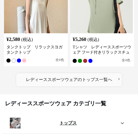
¥
2,580
¥
5,260
(税込)
(税込)
タンクトップ リラックスヨガ
Tシャツ レディーススポーツウ
タンクトップ
ェア フード付きリラックスチュ
ニック
全
4
色
全
4
色
›
レディーススポーツウェア
の
トップス
一覧へ
レディーススポーツウェア カテゴリ一覧
トップス