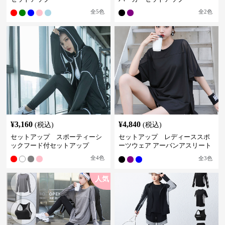
全
5
色
全
2
色
¥
3,160
¥
4,840
(税込)
(税込)
セットアップ スポーティーシ
セットアップ レディーススポ
ックフード付セットアップ
ーツウェア アーバンアスリート
スポーツセット
全
4
色
全
3
色
人気