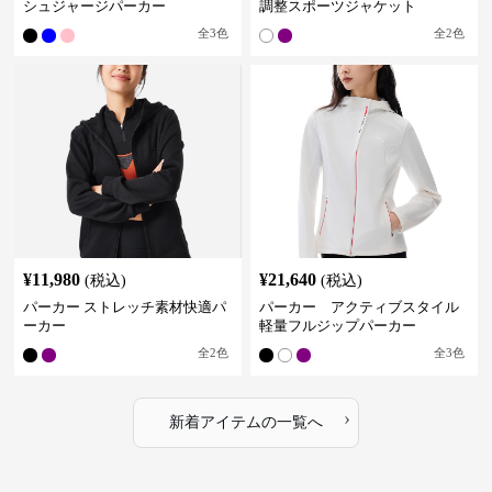
シュジャージパーカー
調整スポーツジャケット
全
3
色
全
2
色
¥
11,980
¥
21,640
(税込)
(税込)
パーカー ストレッチ素材快適パ
パーカー アクティブスタイル
ーカー
軽量フルジップパーカー
全
2
色
全
3
色
›
新着アイテムの一覧へ