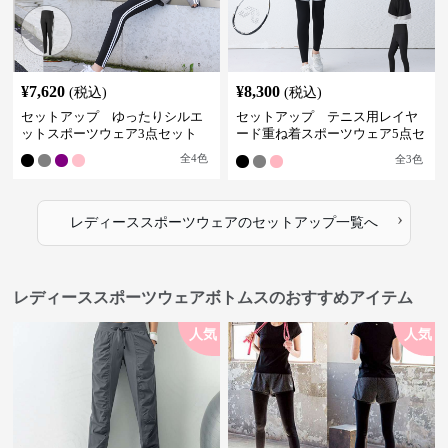
¥
7,620
¥
8,300
(税込)
(税込)
セットアップ ゆったりシルエ
セットアップ テニス用レイヤ
ットスポーツウェア3点セット
ード重ね着スポーツウェア5点セ
ット
全
4
色
全
3
色
›
レディーススポーツウェア
の
セットアップ
一覧へ
レディーススポーツウェアボトムスのおすすめアイテム
人気
人気