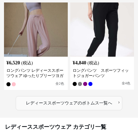
¥
6,520
¥
4,840
(税込)
(税込)
ロングパンツ レディーススポー
ロングパンツ スポーツフィッ
ツウェア ゆったりプリーツヨガ
トジョガーパンツ
パンツ
全
4
色
全
2
色
›
レディーススポーツウェア
の
ボトムス
一覧へ
レディーススポーツウェア カテゴリ一覧