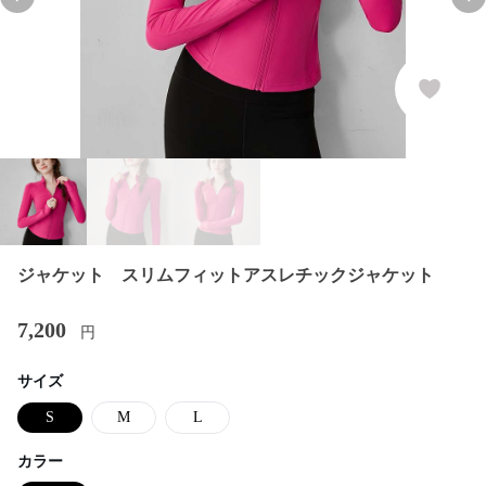
Previous slide
Nex
ジャケット スリムフィットアスレチックジャケット
7,200
円
サイズ
S
M
L
カラー