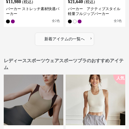
¥
11,980
¥
21,640
(税込)
(税込)
パーカー ストレッチ素材快適パ
パーカー アクティブスタイル
ーカー
軽量フルジップパーカー
全
2
色
全
3
色
›
新着アイテムの一覧へ
レディーススポーツウェアスポーツブラのおすすめアイテ
ム
人気