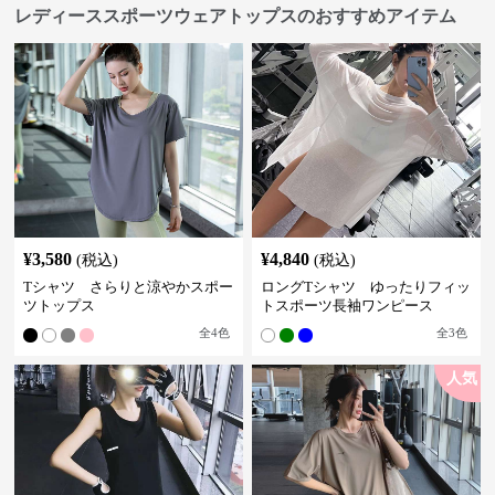
レディーススポーツウェアトップスのおすすめアイテム
¥
3,580
¥
4,840
(税込)
(税込)
Tシャツ さらりと涼やかスポー
ロングTシャツ ゆったりフィッ
ツトップス
トスポーツ長袖ワンピース
全
4
色
全
3
色
人気