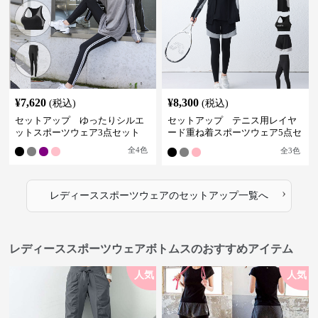
¥
7,620
¥
8,300
(税込)
(税込)
セットアップ ゆったりシルエ
セットアップ テニス用レイヤ
ットスポーツウェア3点セット
ード重ね着スポーツウェア5点セ
ット
全
4
色
全
3
色
›
レディーススポーツウェア
の
セットアップ
一覧へ
レディーススポーツウェアボトムスのおすすめアイテム
人気
人気