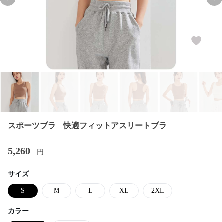
Previous slide
Nex
スポーツブラ 快適フィットアスリートブラ
5,260
円
サイズ
S
M
L
XL
2XL
カラー