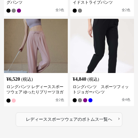
グパンツ
イドストライプパンツ
全
3
色
全
2
色
¥
6,520
¥
4,840
(税込)
(税込)
ロングパンツ レディーススポー
ロングパンツ スポーツフィッ
ツウェア ゆったりプリーツヨガ
トジョガーパンツ
パンツ
全
4
色
全
2
色
›
レディーススポーツウェア
の
ボトムス
一覧へ