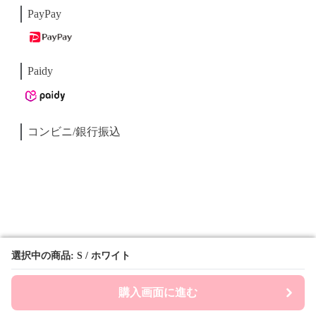
PayPay
Paidy
コンビニ/銀行振込
選択中の商品: S / ホワイト
選択中の商品: S / ホワイト
購入画面に進む
購入画面に進む