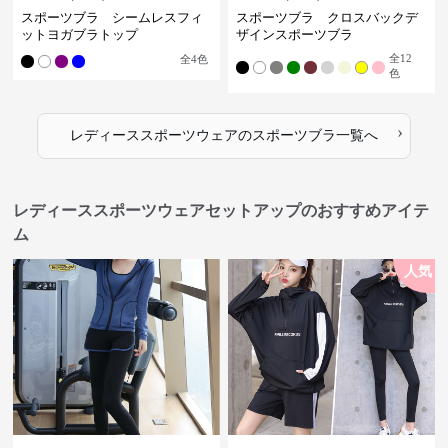
スポーツブラ シームレスフィ
スポーツブラ クロスバックデ
ットヨガブラトップ
ザインスポーツブラ
全
12
全
4
色
色
›
レディーススポーツウェア
の
スポーツブラ
一覧へ
レディーススポーツウェアセットアップのおすすめアイテ
ム
人気