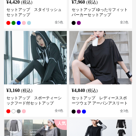
¥
4,420
¥
7,960
(税込)
(税込)
セットアップ スタイリッシュ
セットアップ ゆったりフィット
セットアップ
パーカーセットアップ
全
5
色
全
2
色
¥
3,160
¥
4,840
(税込)
(税込)
セットアップ スポーティーシ
セットアップ レディーススポ
ックフード付セットアップ
ーツウェア アーバンアスリート
スポーツセット
全
4
色
全
3
色
人気