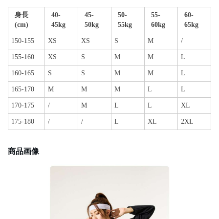
身長
40-
45-
50-
55-
60-
(cm)
45kg
50kg
55kg
60kg
65kg
150-155
XS
XS
S
M
/
155-160
XS
S
M
M
L
160-165
S
S
M
M
L
165-170
M
M
M
L
L
170-175
/
M
L
L
XL
175-180
/
/
L
XL
2XL
商品画像