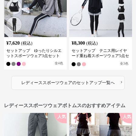
¥
7,620
¥
8,300
(税込)
(税込)
セットアップ ゆったりシルエ
セットアップ テニス用レイヤ
ットスポーツウェア3点セット
ード重ね着スポーツウェア5点セ
ット
全
4
色
全
3
色
›
レディーススポーツウェア
の
セットアップ
一覧へ
レディーススポーツウェアボトムスのおすすめアイテム
人気
人気