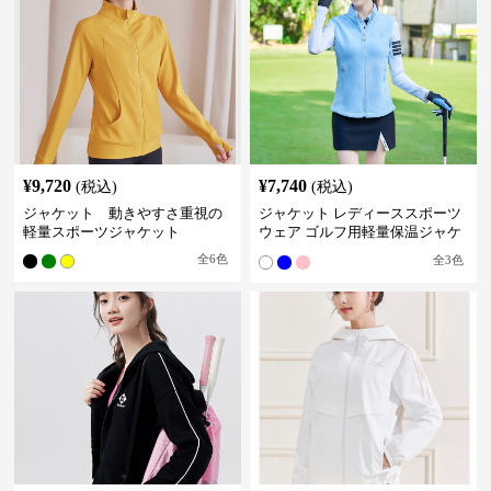
¥
9,720
¥
7,740
(税込)
(税込)
ジャケット 動きやすさ重視の
ジャケット レディーススポーツ
軽量スポーツジャケット
ウェア ゴルフ用軽量保温ジャケ
ット
全
6
色
全
3
色