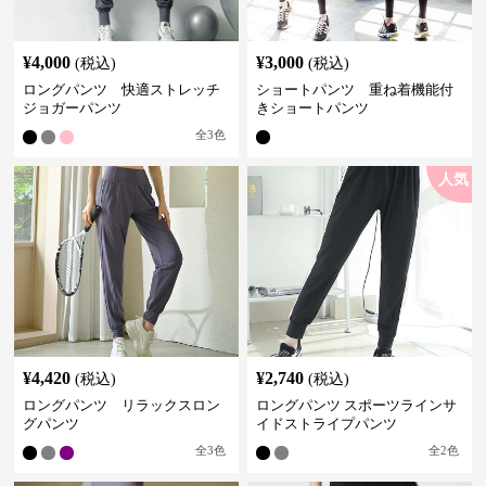
¥
4,000
¥
3,000
(税込)
(税込)
ロングパンツ 快適ストレッチ
ショートパンツ 重ね着機能付
ジョガーパンツ
きショートパンツ
全
3
色
人気
¥
4,420
¥
2,740
(税込)
(税込)
ロングパンツ リラックスロン
ロングパンツ スポーツラインサ
グパンツ
イドストライプパンツ
全
3
色
全
2
色