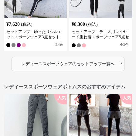
¥
7,620
¥
8,300
(税込)
(税込)
セットアップ ゆったりシルエ
セットアップ テニス用レイヤ
ットスポーツウェア3点セット
ード重ね着スポーツウェア5点セ
ット
全
4
色
全
3
色
›
レディーススポーツウェア
の
セットアップ
一覧へ
レディーススポーツウェアボトムスのおすすめアイテム
人気
人気