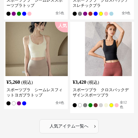
スポーツブラ シームレススポ
スポーツブラ クロスバックア
ーツブラトップ
スレチックブラ
全
5
色
全
9
色
人気
¥
5,260
¥
3,420
(税込)
(税込)
スポーツブラ シームレスフィ
スポーツブラ クロスバックデ
ットヨガブラトップ
ザインスポーツブラ
全
12
全
4
色
色
›
人気アイテム一覧へ