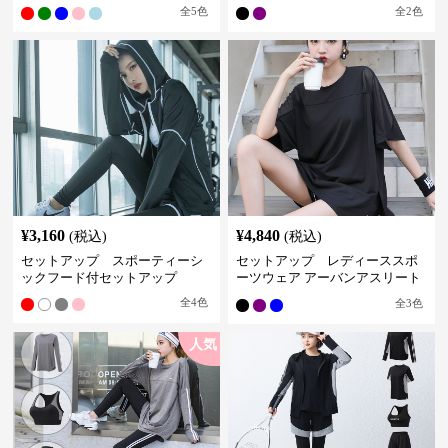
全
5
色
全
2
色
¥
3,160
¥
4,840
(税込)
(税込)
セットアップ スポーティーシ
セットアップ レディーススポ
ックフード付セットアップ
ーツウェア アーバンアスリート
スポーツセット
全
4
色
全
3
色
人気