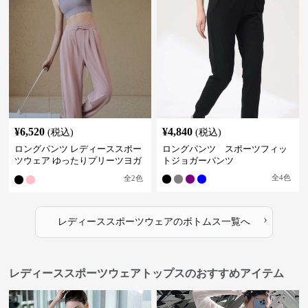
¥
6,520
¥
4,840
(税込)
(税込)
ロングパンツ レディーススポー
ロングパンツ スポーツフィッ
ツウェア ゆったりプリーツヨガ
トジョガーパンツ
パンツ
全
4
色
全
2
色
›
レディーススポーツウェア
の
ボトムス
一覧へ
レディーススポーツウェアトップスのおすすめアイテム