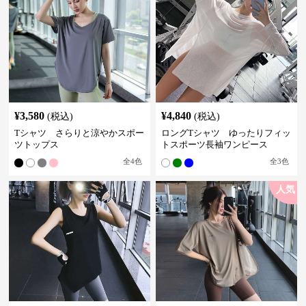
¥
3,580
¥
4,840
(税込)
(税込)
Tシャツ さらりと涼やかスポー
ロングTシャツ ゆったりフィッ
ツトップス
トスポーツ長袖ワンピース
全
4
色
全
3
色
人気