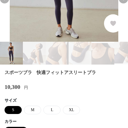
Previous slide
Nex
スポーツブラ 快適フィットアスリートブラ
10,300
円
サイズ
S
M
L
XL
カラー