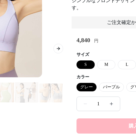
シンプルなフロントデザイン
す。
ご注文確定か
4,840
円
Next slide
サイズ
S
M
L
カラー
グレー
パープル
グ
1
購