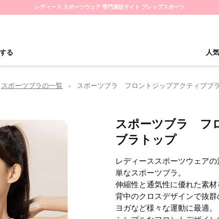
レディース スポーツウェア 専門通販サイト プレップスポーツ
する
人
スポーツブラの一覧
›
スポーツブラ フロントジップアクティブブ
スポーツブラ フ
ブラトップ
レディーススポーツウェアの
単なスポーツブラ。
伸縮性と通気性に優れた素材
背中のクロスデザインで抜群
ヨガなど様々な運動に最適。