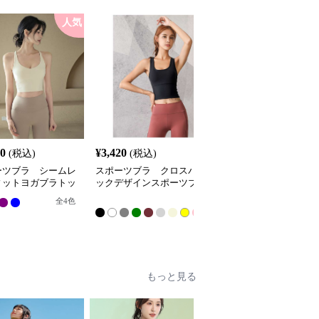
人気
60
¥
3,420
¥
3,580
(税込)
(税込)
(税込)
ーツブラ シームレ
スポーツブラ クロスバ
スポーツブラ クロスバ
ィットヨガブラトッ
ックデザインスポーツブ
ックサポートブラ
ラ
全
全
4
色
全
4
色
12
色
もっと見る