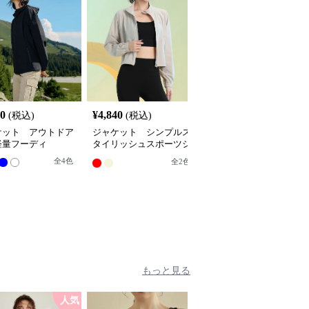
60
¥
4,840
¥
15,760
(税込)
(税込)
(税込)
ケット アウトドア
ジャケット シンプルス
ジャケット キルティン
軽量フーディ
タイリッシュスポーツジ
グゴルフベスト
ャケット
全
4
色
全
2
色
全
2
色
もっと見る
人気
人