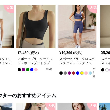
人気
人気
¥
3,460
¥
10,300
¥
5,2
(税込)
(税込)
スタイリ
スポーツブラ シームレ
スポーツブラ クロスバ
スポ
ザインス
ススポーツブラトップ
ックアスレチックブラ
スフ
プ
全
全
5
色
9
色
ウター
のおすすめアイテム
人気
人気