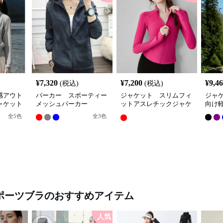
¥
7,320
¥
7,200
¥
9,4
(税込)
(税込)
感アウト
パーカー スポーティー
ジャケット スリムフィ
ジャ
ャケット
メッシュパーカー
ットアスレチックジャケ
向け
ット
全
5
色
全
3
色
ポーツブラ
のおすすめアイテム
人気