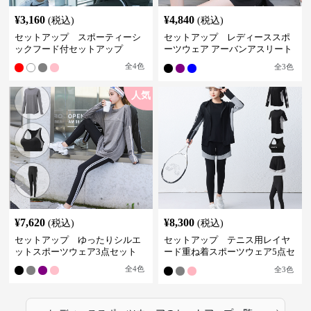
¥
3,160
¥
4,840
(税込)
(税込)
セットアップ スポーティーシ
セットアップ レディーススポ
ックフード付セットアップ
ーツウェア アーバンアスリート
スポーツセット
全
4
色
全
3
色
人気
¥
7,620
¥
8,300
(税込)
(税込)
セットアップ ゆったりシルエ
セットアップ テニス用レイヤ
ットスポーツウェア3点セット
ード重ね着スポーツウェア5点セ
ット
全
4
色
全
3
色