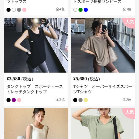
ツトップス
トスポーツ長袖ワンピース
全
4
色
全
3
色
人気
¥
3,580
¥
5,680
(税込)
(税込)
タンクトップ スポーティース
Tシャツ オーバーサイズスポー
トレッチタンクトップ
ツTシャツ
全
3
色
全
3
色
人気