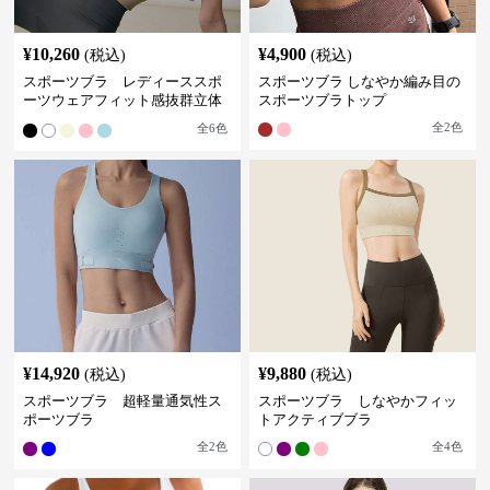
¥
10,260
¥
4,900
(税込)
(税込)
スポーツブラ レディーススポ
スポーツブラ しなやか編み目の
ーツウェアフィット感抜群立体
スポーツブラトップ
裁断スポーツブラトップ
全
2
色
全
6
色
¥
14,920
¥
9,880
(税込)
(税込)
スポーツブラ 超軽量通気性ス
スポーツブラ しなやかフィッ
ポーツブラ
トアクティブブラ
全
2
色
全
4
色