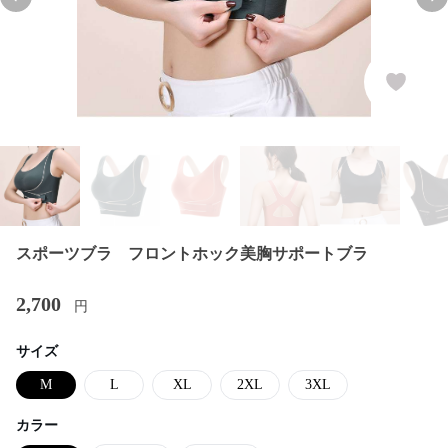
Previous slide
Nex
スポーツブラ フロントホック美胸サポートブラ
2,700
円
サイズ
M
L
XL
2XL
3XL
カラー