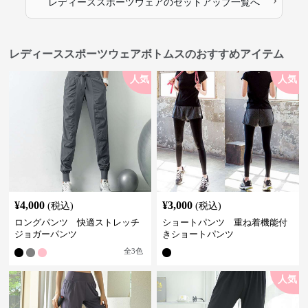
›
レディーススポーツウェア
の
セットアップ
一覧へ
レディーススポーツウェアボトムスのおすすめアイテム
人気
人気
¥
4,000
¥
3,000
(税込)
(税込)
ロングパンツ 快適ストレッチ
ショートパンツ 重ね着機能付
ジョガーパンツ
きショートパンツ
全
3
色
人気