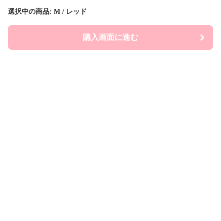
選択中の商品: M / レッド
選択中の商品: M / レッド
購入画面に進む
購入画面に進む
Prepsports
について
会社概要
利用規約