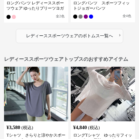
ロングパンツ レディーススポー
ロングパンツ スポーツフィッ
ツウェア ゆったりプリーツヨガ
トジョガーパンツ
パンツ
全
4
色
全
2
色
›
レディーススポーツウェア
の
ボトムス
一覧へ
レディーススポーツウェアトップスのおすすめアイテム
¥
3,580
¥
4,840
(税込)
(税込)
Tシャツ さらりと涼やかスポー
ロングTシャツ ゆったりフィッ