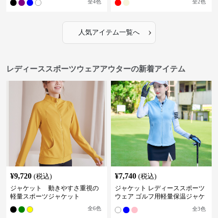
全
4
色
全
2
色
›
人気アイテム一覧へ
レディーススポーツウェアアウターの新着アイテム
¥
9,720
¥
7,740
(税込)
(税込)
ジャケット 動きやすさ重視の
ジャケット レディーススポーツ
軽量スポーツジャケット
ウェア ゴルフ用軽量保温ジャケ
ット
全
6
色
全
3
色