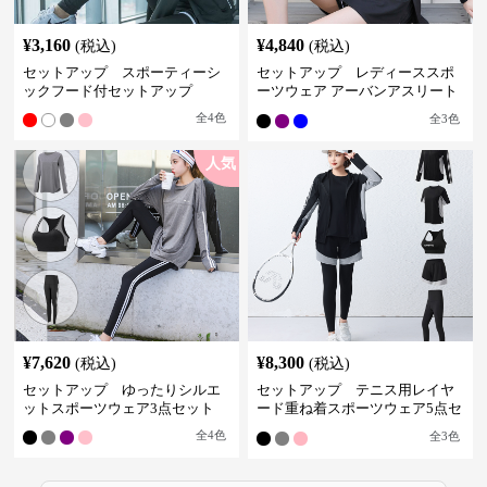
¥
3,160
¥
4,840
(税込)
(税込)
セットアップ スポーティーシ
セットアップ レディーススポ
ックフード付セットアップ
ーツウェア アーバンアスリート
スポーツセット
全
4
色
全
3
色
人気
¥
7,620
¥
8,300
(税込)
(税込)
セットアップ ゆったりシルエ
セットアップ テニス用レイヤ
ットスポーツウェア3点セット
ード重ね着スポーツウェア5点セ
ット
全
4
色
全
3
色