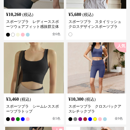
¥
10,260
¥
5,680
(税込)
(税込)
スポーツブラ レディーススポ
スポーツブラ スタイリッシュ
ーツウェアフィット感抜群立体
クロスデザインスポーツブラ
裁断スポーツブラトップ
全
6
色
人気
¥
3,460
¥
10,300
(税込)
(税込)
スポーツブラ シームレススポ
スポーツブラ クロスバックア
ーツブラトップ
スレチックブラ
全
5
色
全
9
色