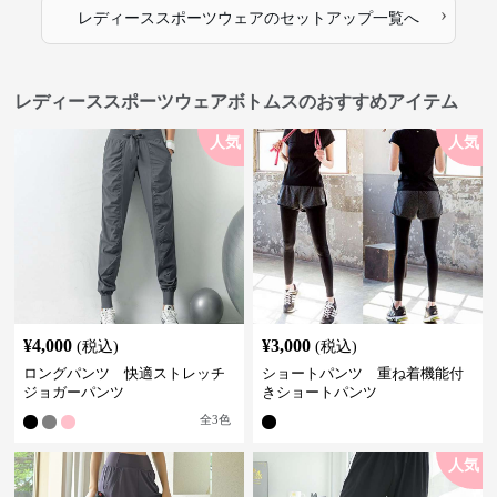
›
レディーススポーツウェア
の
セットアップ
一覧へ
レディーススポーツウェアボトムスのおすすめアイテム
人気
人気
¥
4,000
¥
3,000
(税込)
(税込)
ロングパンツ 快適ストレッチ
ショートパンツ 重ね着機能付
ジョガーパンツ
きショートパンツ
全
3
色
人気