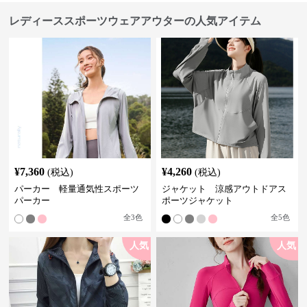
レディーススポーツウェアアウターの人気アイテム
¥
7,360
¥
4,260
(税込)
(税込)
パーカー 軽量通気性スポーツ
ジャケット 涼感アウトドアス
パーカー
ポーツジャケット
全
3
色
全
5
色
人気
人気