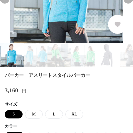
Previous slide
Nex
パーカー アスリートスタイルパーカー
3,160
円
サイズ
S
M
L
XL
カラー