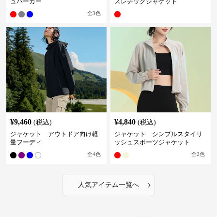
ュパーカー
スレチックジャケット
全
3
色
¥
9,460
¥
4,840
(税込)
(税込)
ジャケット アウトドア向け軽
ジャケット シンプルスタイリ
量フーディ
ッシュスポーツジャケット
全
4
色
全
2
色
›
人気アイテム一覧へ