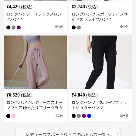
¥
4,420
¥
2,740
(税込)
(税込)
ロングパンツ リラックスロン
ロングパンツ スポーツラインサ
グパンツ
イドストライプパンツ
全
3
色
全
2
色
¥
6,520
¥
4,840
(税込)
(税込)
ロングパンツ レディーススポー
ロングパンツ スポーツフィッ
ツウェア ゆったりプリーツヨガ
トジョガーパンツ
パンツ
全
4
色
全
2
色
›
レディーススポーツウェア
の
ボトムス
一覧へ