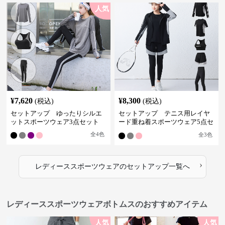
人気
¥
7,620
¥
8,300
(税込)
(税込)
セットアップ ゆったりシルエ
セットアップ テニス用レイヤ
ットスポーツウェア3点セット
ード重ね着スポーツウェア5点セ
ット
全
4
色
全
3
色
›
レディーススポーツウェア
の
セットアップ
一覧へ
レディーススポーツウェアボトムスのおすすめアイテム
人気
人気