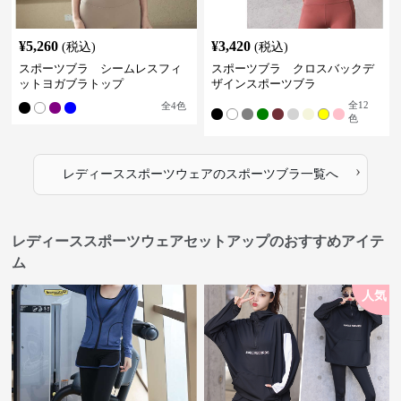
¥
5,260
¥
3,420
(税込)
(税込)
スポーツブラ シームレスフィ
スポーツブラ クロスバックデ
ットヨガブラトップ
ザインスポーツブラ
全
12
全
4
色
色
›
レディーススポーツウェア
の
スポーツブラ
一覧へ
レディーススポーツウェアセットアップのおすすめアイテ
ム
人気