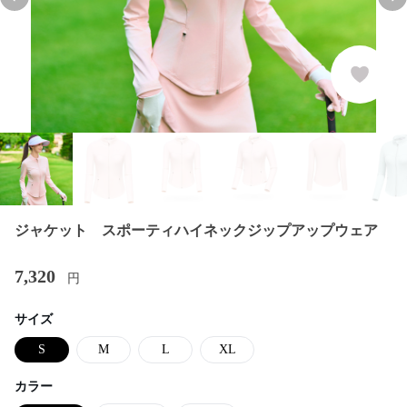
Previous slide
Nex
ジャケット スポーティハイネックジップアップウェア
7,320
円
サイズ
S
M
L
XL
カラー